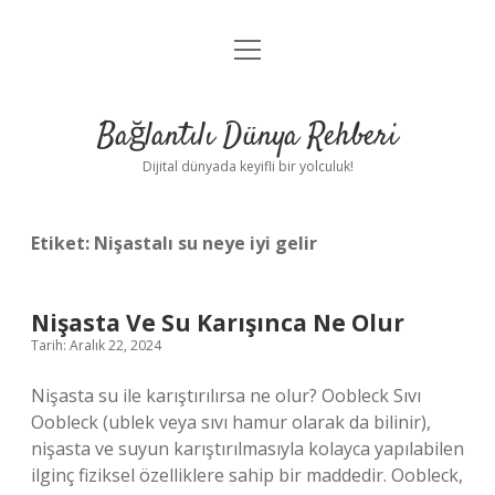
menüyü
Anasayfa
aç
Gizlilik Politikası
Bağlantılı Dünya Rehberi
Yasal Uyarı
Dijital dünyada keyifli bir yolculuk!
Hakkımızda
Etiket:
Nişastalı su neye iyi gelir
Nişasta Ve Su Karışınca Ne Olur
Tarih: Aralık 22, 2024
Nişasta su ile karıştırılırsa ne olur? Oobleck Sıvı
Oobleck (ublek veya sıvı hamur olarak da bilinir),
nişasta ve suyun karıştırılmasıyla kolayca yapılabilen
ilginç fiziksel özelliklere sahip bir maddedir. Oobleck,