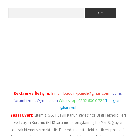
Arama
xper.xyz/
Reklam ve İletişim:
E-mail:
backlinkpaneli@gmail.com
Teams:
forumhizmeti@gmail.com
Whatsapp: 0262 606 0 726
Telegram:
@karabul
Yasal Uyarı:
Sitemiz, 5651 Sayılı Kanun gereğince Bilgi Teknolojileri
ve İletişim Kurumu (BTK) tarafından onaylanmış bir Yer Sağlayıcı
olarak hizmet vermektedir. Bu nedenle, sitedeki içerikleri proaktif