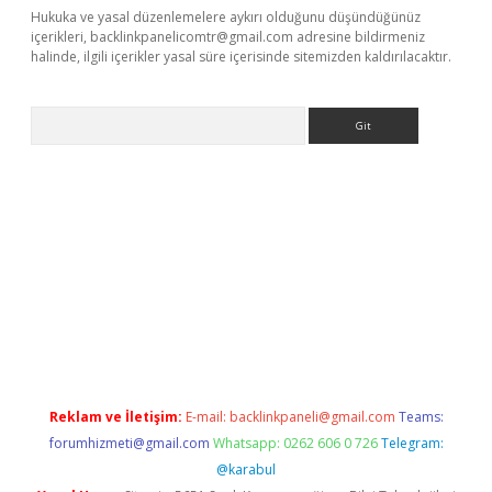
Hukuka ve yasal düzenlemelere aykırı olduğunu düşündüğünüz
içerikleri,
backlinkpanelicomtr@gmail.com
adresine bildirmeniz
halinde, ilgili içerikler yasal süre içerisinde sitemizden kaldırılacaktır.
Arama
per.xyz/
Reklam ve İletişim:
E-mail:
backlinkpaneli@gmail.com
Teams:
forumhizmeti@gmail.com
Whatsapp: 0262 606 0 726
Telegram:
@karabul