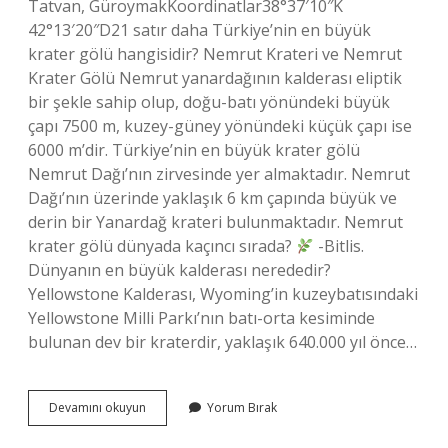
Tatvan, GüroymakKoordinatlar38°37′10″K
42°13′20″D21 satır daha Türkiye’nin en büyük
krater gölü hangisidir? Nemrut Krateri ve Nemrut
Krater Gölü Nemrut yanardağının kalderası eliptik
bir şekle sahip olup, doğu-batı yönündeki büyük
çapı 7500 m, kuzey-güney yönündeki küçük çapı ise
6000 m’dir. Türkiye’nin en büyük krater gölü
Nemrut Dağı’nın zirvesinde yer almaktadır. Nemrut
Dağı’nın üzerinde yaklaşık 6 km çapında büyük ve
derin bir Yanardağ krateri bulunmaktadır. Nemrut
krater gölü dünyada kaçıncı sırada?
-Bitlis.
Dünyanın en büyük kalderası nerededir?
Yellowstone Kalderası, Wyoming’in kuzeybatısındaki
Yellowstone Milli Parkı’nın batı-orta kesiminde
bulunan dev bir kraterdir, yaklaşık 640.000 yıl önce…
Dünyanın
Devamını okuyun
Yorum Bırak
En
Büyük