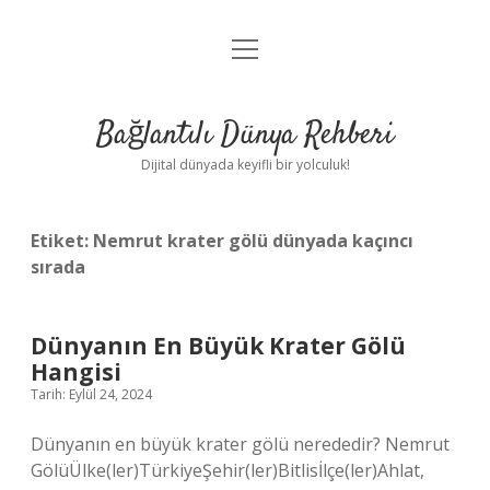
menüyü
Anasayfa
aç
Gizlilik Politikası
Bağlantılı Dünya Rehberi
Yasal Uyarı
Dijital dünyada keyifli bir yolculuk!
Hakkımızda
Etiket:
Nemrut krater gölü dünyada kaçıncı
sırada
Dünyanın En Büyük Krater Gölü
Hangisi
Tarih: Eylül 24, 2024
Dünyanın en büyük krater gölü nerededir? Nemrut
GölüÜlke(ler)TürkiyeŞehir(ler)Bitlisİlçe(ler)Ahlat,