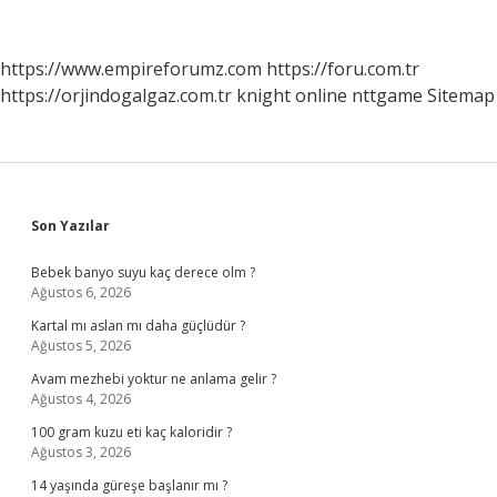
Krater
Gölü
Hangisi
https://www.empireforumz.com
https://foru.com.tr
https://orjindogalgaz.com.tr
knight online
nttgame
Sitemap
Sidebar
Son Yazılar
Bebek banyo suyu kaç derece olm ?
Ağustos 6, 2026
Kartal mı aslan mı daha güçlüdür ?
Ağustos 5, 2026
Avam mezhebi yoktur ne anlama gelir ?
Ağustos 4, 2026
100 gram kuzu eti kaç kaloridir ?
Ağustos 3, 2026
14 yaşında güreşe başlanır mı ?