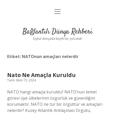
menüyü
Anasayfa
aç
Gizlilik Politikası
Bağlantılı Dünya Rehberi
Yasal Uyarı
Dijital dünyada keyifli bir yolculuk!
Hakkımızda
Etiket:
NATOnun amaçları nelerdir
Nato Ne Amaçla Kuruldu
Tarih: Ekim 15, 2024
NATO hangi amaçla kuruldu? NATO’nun temel
görevi üye ülkelerinin özgürlük ve güvenliğini
korumaktır. NATO ne tür bir örgüttür ve amaçları
nelerdir? Kuzey Atlantik Antlaşması Örgütü,