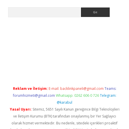
Arama
per.xyz/
Reklam ve İletişim:
E-mail:
backlinkpaneli@gmail.com
Teams:
forumhizmeti@gmail.com
Whatsapp: 0262 606 0 726
Telegram:
@karabul
Yasal Uyarı:
Sitemiz, 5651 Sayılı Kanun gereğince Bilgi Teknolojileri
ve İletişim Kurumu (BTK) tarafından onaylanmış bir Yer Sağlayıcı
olarak hizmet vermektedir. Bu nedenle, sitedeki içerikleri proaktif