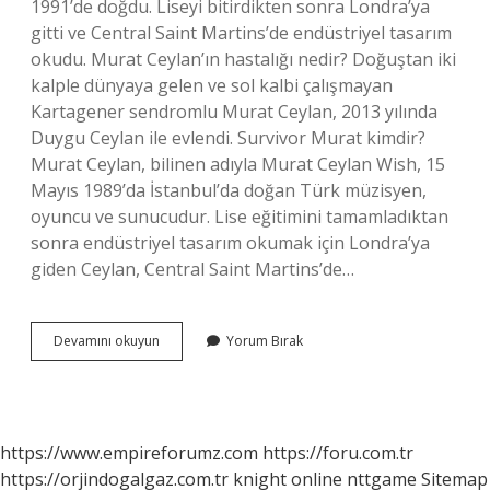
1991’de doğdu. Liseyi bitirdikten sonra Londra’ya
gitti ve Central Saint Martins’de endüstriyel tasarım
okudu. Murat Ceylan’ın hastalığı nedir? Doğuştan iki
kalple dünyaya gelen ve sol kalbi çalışmayan
Kartagener sendromlu Murat Ceylan, 2013 yılında
Duygu Ceylan ile evlendi. Survivor Murat kimdir?
Murat Ceylan, bilinen adıyla Murat Ceylan Wish, 15
Mayıs 1989’da İstanbul’da doğan Türk müzisyen,
oyuncu ve sunucudur. Lise eğitimini tamamladıktan
sonra endüstriyel tasarım okumak için Londra’ya
giden Ceylan, Central Saint Martins’de…
Murat
Devamını okuyun
Yorum Bırak
Ceylan
Kimdir
Nerelidir
https://www.empireforumz.com
https://foru.com.tr
https://orjindogalgaz.com.tr
knight online
nttgame
Sitemap