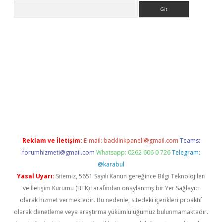
Arama
per.xyz/
Reklam ve İletişim:
E-mail:
backlinkpaneli@gmail.com
Teams:
forumhizmeti@gmail.com
Whatsapp: 0262 606 0 726
Telegram:
@karabul
Yasal Uyarı:
Sitemiz, 5651 Sayılı Kanun gereğince Bilgi Teknolojileri
ve İletişim Kurumu (BTK) tarafından onaylanmış bir Yer Sağlayıcı
olarak hizmet vermektedir. Bu nedenle, sitedeki içerikleri proaktif
olarak denetleme veya araştırma yükümlülüğümüz bulunmamaktadır.