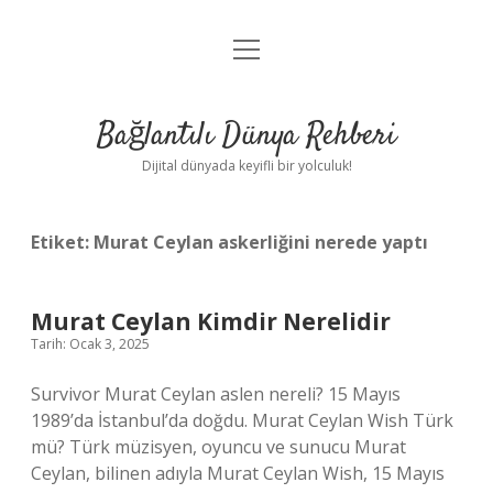
menüyü
Anasayfa
aç
Gizlilik Politikası
Bağlantılı Dünya Rehberi
Yasal Uyarı
Dijital dünyada keyifli bir yolculuk!
Hakkımızda
Etiket:
Murat Ceylan askerliğini nerede yaptı
Murat Ceylan Kimdir Nerelidir
Tarih: Ocak 3, 2025
Survivor Murat Ceylan aslen nereli? 15 Mayıs
1989’da İstanbul’da doğdu. Murat Ceylan Wish Türk
mü? Türk müzisyen, oyuncu ve sunucu Murat
Ceylan, bilinen adıyla Murat Ceylan Wish, 15 Mayıs