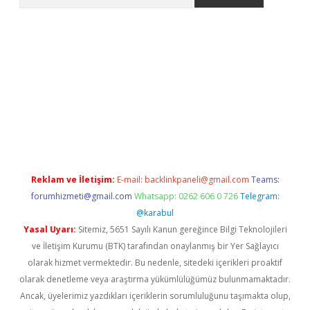
texper.xyz/
Reklam ve İletişim:
E-mail:
backlinkpaneli@gmail.com
Teams:
forumhizmeti@gmail.com
Whatsapp: 0262 606 0 726
Telegram:
@karabul
Yasal Uyarı:
Sitemiz, 5651 Sayılı Kanun gereğince Bilgi Teknolojileri
ve İletişim Kurumu (BTK) tarafından onaylanmış bir Yer Sağlayıcı
olarak hizmet vermektedir. Bu nedenle, sitedeki içerikleri proaktif
olarak denetleme veya araştırma yükümlülüğümüz bulunmamaktadır.
Ancak, üyelerimiz yazdıkları içeriklerin sorumluluğunu taşımakta olup,