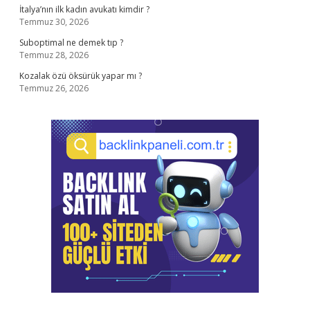
İtalya’nın ilk kadın avukatı kimdir ?
Temmuz 30, 2026
Suboptimal ne demek tıp ?
Temmuz 28, 2026
Kozalak özü öksürük yapar mı ?
Temmuz 26, 2026