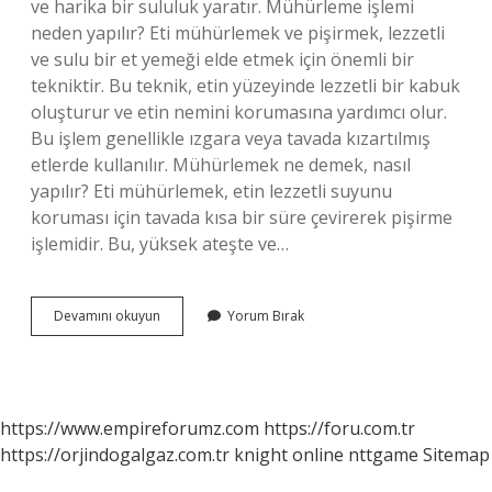
ve harika bir sululuk yaratır. Mühürleme işlemi
neden yapılır? Eti mühürlemek ve pişirmek, lezzetli
ve sulu bir et yemeği elde etmek için önemli bir
tekniktir. Bu teknik, etin yüzeyinde lezzetli bir kabuk
oluşturur ve etin nemini korumasına yardımcı olur.
Bu işlem genellikle ızgara veya tavada kızartılmış
etlerde kullanılır. Mühürlemek ne demek, nasıl
yapılır? Eti mühürlemek, etin lezzetli suyunu
koruması için tavada kısa bir süre çevirerek pişirme
işlemidir. Bu, yüksek ateşte ve…
Mühürleme
Devamını okuyun
Yorum Bırak
Nedir
Ne
Işe
Yarar
https://www.empireforumz.com
https://foru.com.tr
https://orjindogalgaz.com.tr
knight online
nttgame
Sitemap