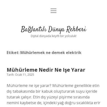
menüyü
Anasayfa
aç
Gizlilik Politikası
Bağlantılı Dünya Rehberi
Yasal Uyarı
Dijital dünyada keyifli bir yolculuk!
Hakkımızda
Etiket:
Mühürlemek ne demek elektrik
Mühürleme Nedir Ne Işe Yarar
Tarih: Ocak 11, 2025
Mühürleme ne işe yarar? Mühürleme genellikle etin
dış tabakasında bir kabuk oluşturarak suyu içeride
tutarak çalışır. Etin dış yüzeyi pişirme sırasında
nemini kaybetse de, içindeki yağ doğru sıcaklıkta erir