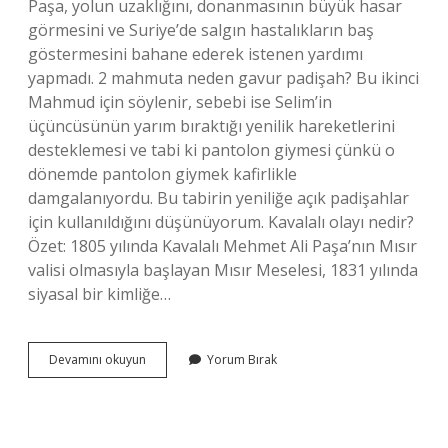
Paşa, yolun uzaklığını, donanmasının büyük hasar
görmesini ve Suriye’de salgın hastalıkların baş
göstermesini bahane ederek istenen yardımı
yapmadı. 2 mahmuta neden gavur padişah? Bu ikinci
Mahmud için söylenir, sebebi ise Selim’in
üçüncüsünün yarım bıraktığı yenilik hareketlerini
desteklemesi ve tabi ki pantolon giymesi çünkü o
dönemde pantolon giymek kafirlikle
damgalanıyordu. Bu tabirin yeniliğe açık padişahlar
için kullanıldığını düşünüyorum. Kavalalı olayı nedir?
Özet: 1805 yılında Kavalalı Mehmet Ali Paşa’nın Mısır
valisi olmasıyla başlayan Mısır Meselesi, 1831 yılında
siyasal bir kimliğe…
2
Devamını okuyun
Yorum Bırak
Mahmut
Kimden
Yardım
Istedi