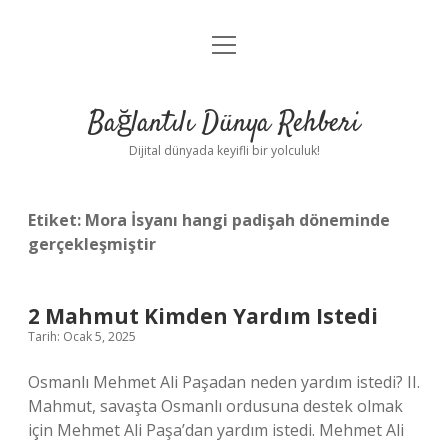
menüyü
Anasayfa
aç
Gizlilik Politikası
Bağlantılı Dünya Rehberi
Yasal Uyarı
Dijital dünyada keyifli bir yolculuk!
Hakkımızda
Etiket:
Mora İsyanı hangi padişah döneminde
gerçekleşmiştir
2 Mahmut Kimden Yardım Istedi
Tarih: Ocak 5, 2025
Osmanlı Mehmet Ali Paşadan neden yardım istedi? II.
Mahmut, savaşta Osmanlı ordusuna destek olmak
için Mehmet Ali Paşa’dan yardım istedi. Mehmet Ali