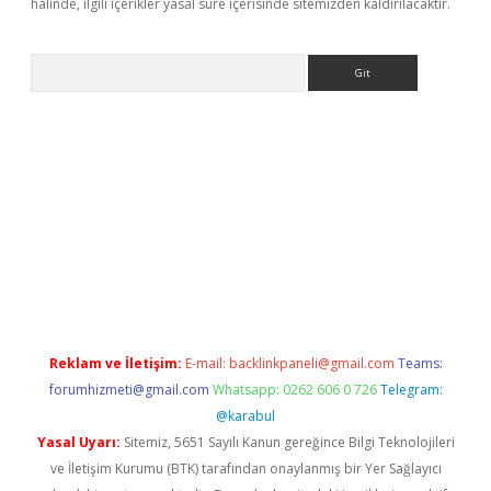
halinde, ilgili içerikler yasal süre içerisinde sitemizden kaldırılacaktır.
Arama
xper.xyz/
Reklam ve İletişim:
E-mail:
backlinkpaneli@gmail.com
Teams:
forumhizmeti@gmail.com
Whatsapp: 0262 606 0 726
Telegram:
@karabul
Yasal Uyarı:
Sitemiz, 5651 Sayılı Kanun gereğince Bilgi Teknolojileri
ve İletişim Kurumu (BTK) tarafından onaylanmış bir Yer Sağlayıcı