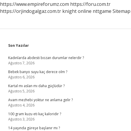
https://www.empireforumz.com
https://foru.com.tr
https://orjindogalgaz.com.tr
knight online
nttgame
Sitemap
Sidebar
Son Yazılar
Kadınlarda abdesti bozan durumlar nelerdir ?
Ağustos 7, 2026
Bebek banyo suyu kaç derece olm ?
Ağustos 6, 2026
Kartal mı aslan mı daha güçlüdür ?
Ağustos 5, 2026
Avam mezhebi yoktur ne anlama gelir ?
Ağustos 4, 2026
100 gram kuzu eti kaç kaloridir ?
Ağustos 3, 2026
14 yaşında güreşe başlanır mı ?