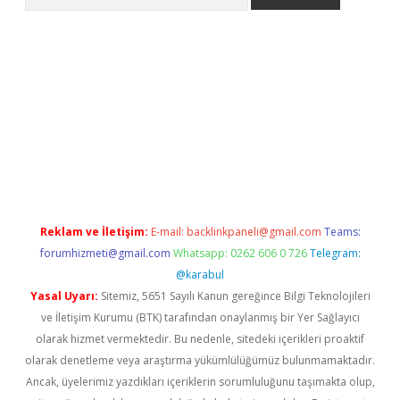
per.xyz/
Reklam ve İletişim:
E-mail:
backlinkpaneli@gmail.com
Teams:
forumhizmeti@gmail.com
Whatsapp: 0262 606 0 726
Telegram:
@karabul
Yasal Uyarı:
Sitemiz, 5651 Sayılı Kanun gereğince Bilgi Teknolojileri
ve İletişim Kurumu (BTK) tarafından onaylanmış bir Yer Sağlayıcı
olarak hizmet vermektedir. Bu nedenle, sitedeki içerikleri proaktif
olarak denetleme veya araştırma yükümlülüğümüz bulunmamaktadır.
Ancak, üyelerimiz yazdıkları içeriklerin sorumluluğunu taşımakta olup,