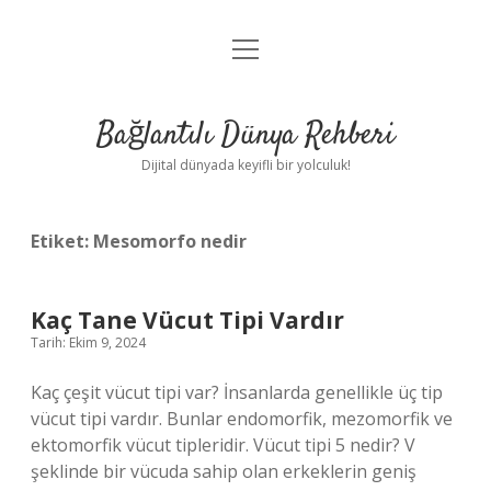
menüyü
Anasayfa
aç
Gizlilik Politikası
Bağlantılı Dünya Rehberi
Yasal Uyarı
Dijital dünyada keyifli bir yolculuk!
Hakkımızda
Etiket:
Mesomorfo nedir
Kaç Tane Vücut Tipi Vardır
Tarih: Ekim 9, 2024
Kaç çeşit vücut tipi var? İnsanlarda genellikle üç tip
vücut tipi vardır. Bunlar endomorfik, mezomorfik ve
ektomorfik vücut tipleridir. Vücut tipi 5 nedir? V
şeklinde bir vücuda sahip olan erkeklerin geniş