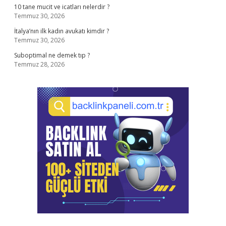
10 tane mucit ve icatları nelerdir ?
Temmuz 30, 2026
İtalya’nın ilk kadın avukatı kimdir ?
Temmuz 30, 2026
Suboptimal ne demek tıp ?
Temmuz 28, 2026