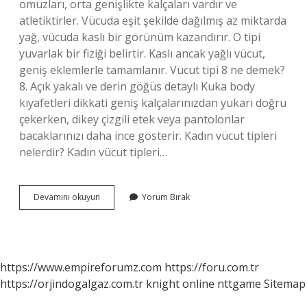
omuzları, orta genişlikte kalçaları vardır ve
atletiktirler. Vücuda eşit şekilde dağılmış az miktarda
yağ, vücuda kaslı bir görünüm kazandırır. O tipi
yuvarlak bir fiziği belirtir. Kaslı ancak yağlı vücut,
geniş eklemlerle tamamlanır. Vücut tipi 8 ne demek?
8. Açık yakalı ve derin göğüs detaylı Kuka body
kıyafetleri dikkati geniş kalçalarınızdan yukarı doğru
çekerken, dikey çizgili etek veya pantolonlar
bacaklarınızı daha ince gösterir. Kadın vücut tipleri
nelerdir? Kadın vücut tipleri…
Kaç
Devamını okuyun
Yorum Bırak
Tane
Vücut
Tipi
Vardır
https://www.empireforumz.com
https://foru.com.tr
https://orjindogalgaz.com.tr
knight online
nttgame
Sitemap