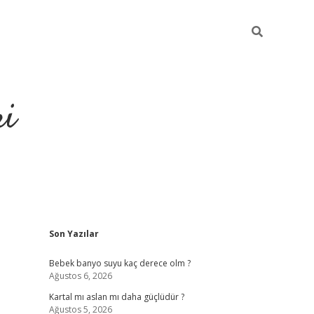
ri
Sidebar
Son Yazılar
su veren bahis siteleri
vdcasino
https://www.betexper.xyz/
Bebek banyo suyu kaç derece olm ?
Ağustos 6, 2026
Kartal mı aslan mı daha güçlüdür ?
Ağustos 5, 2026