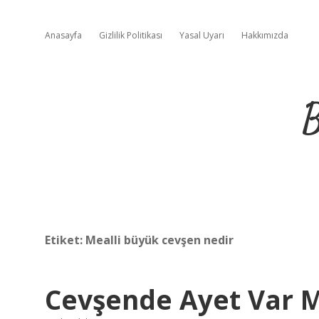
Anasayfa
Gizlilik Politikası
Yasal Uyarı
Hakkımızda
B
Etiket:
Mealli büyük cevşen nedir
Cevşende Ayet Var 