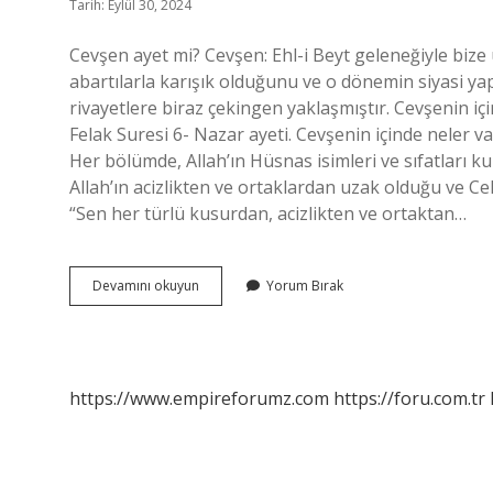
Tarih: Eylül 30, 2024
Cevşen ayet mi? Cevşen: Ehl-i Beyt geleneğiyle bize u
abartılarla karışık olduğunu ve o dönemin siyasi ya
rivayetlere biraz çekingen yaklaşmıştır. Cevşenin içi
Felak Suresi 6- Nazar ayeti. Cevşenin içinde neler 
Her bölümde, Allah’ın Hüsnas isimleri ve sıfatları k
Allah’ın acizlikten ve ortaklardan uzak olduğu ve Ce
“Sen her türlü kusurdan, acizlikten ve ortaktan…
Cevşende
Devamını okuyun
Yorum Bırak
Ayet
Var
Mı
https://www.empireforumz.com
https://foru.com.tr