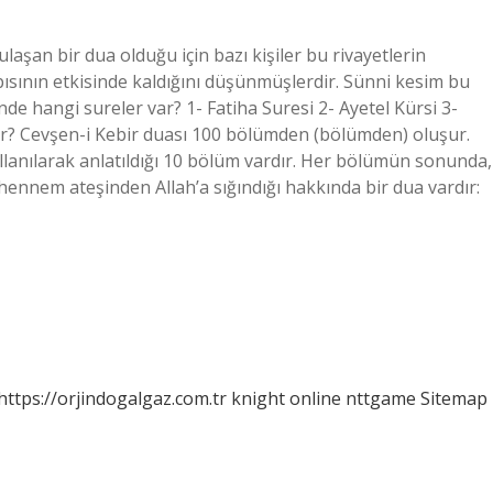
laşan bir dua olduğu için bazı kişiler bu rivayetlerin
pısının etkisinde kaldığını düşünmüşlerdir. Sünni kesim bu
nde hangi sureler var? 1- Fatiha Suresi 2- Ayetel Kürsi 3-
var? Cevşen-i Kebir duası 100 bölümden (bölümden) oluşur.
ullanılarak anlatıldığı 10 bölüm vardır. Her bölümün sonunda,
hennem ateşinden Allah’a sığındığı hakkında bir dua vardır:
https://orjindogalgaz.com.tr
knight online
nttgame
Sitemap