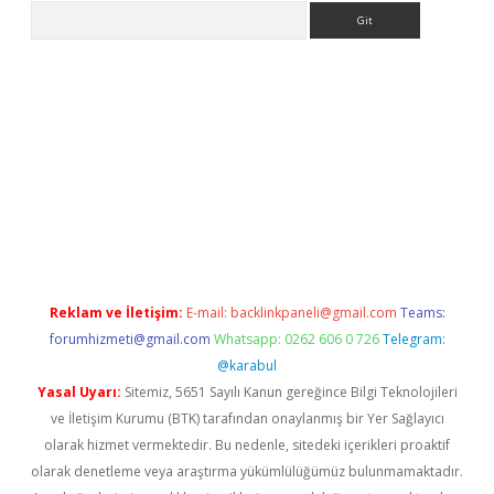
Arama
per.xyz/
Reklam ve İletişim:
E-mail:
backlinkpaneli@gmail.com
Teams:
forumhizmeti@gmail.com
Whatsapp: 0262 606 0 726
Telegram:
@karabul
Yasal Uyarı:
Sitemiz, 5651 Sayılı Kanun gereğince Bilgi Teknolojileri
ve İletişim Kurumu (BTK) tarafından onaylanmış bir Yer Sağlayıcı
olarak hizmet vermektedir. Bu nedenle, sitedeki içerikleri proaktif
olarak denetleme veya araştırma yükümlülüğümüz bulunmamaktadır.