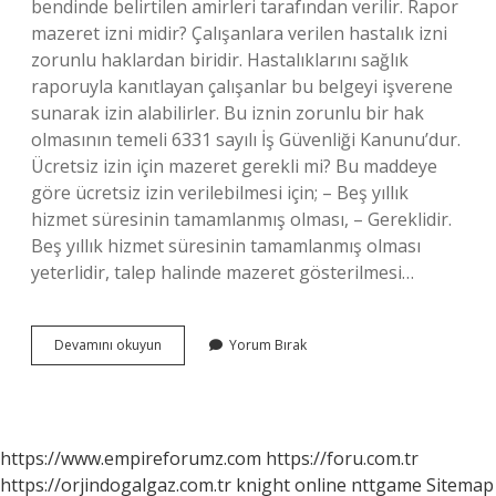
bendinde belirtilen amirleri tarafından verilir. Rapor
mazeret izni midir? Çalışanlara verilen hastalık izni
zorunlu haklardan biridir. Hastalıklarını sağlık
raporuyla kanıtlayan çalışanlar bu belgeyi işverene
sunarak izin alabilirler. Bu iznin zorunlu bir hak
olmasının temeli 6331 sayılı İş Güvenliği Kanunu’dur.
Ücretsiz izin için mazeret gerekli mi? Bu maddeye
göre ücretsiz izin verilebilmesi için; – Beş yıllık
hizmet süresinin tamamlanmış olması, – Gereklidir.
Beş yıllık hizmet süresinin tamamlanmış olması
yeterlidir, talep halinde mazeret gösterilmesi…
Mazeret
Devamını okuyun
Yorum Bırak
Izni
Kimler
Için
https://www.empireforumz.com
https://foru.com.tr
https://orjindogalgaz.com.tr
knight online
nttgame
Sitemap