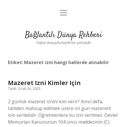
menüyü
Anasayfa
aç
Gizlilik Politikası
Bağlantılı Dünya Rehberi
Yasal Uyarı
Dijital dünyada keyifli bir yolculuk!
Hakkımızda
Etiket:
Mazeret izni hangi hallerde alınabilir
Mazeret Izni Kimler Için
Tarih: Ocak 26, 2025
2 günlük mazeret iznini kim verir? İkinci defa,
tatilden mahsup edilmek üzere on gün mazeretli
izin verilebilir. Öğretmenlere bu izin verilmez. Devlet
Memurları Kanununun 104 üncü maddesinin (C)