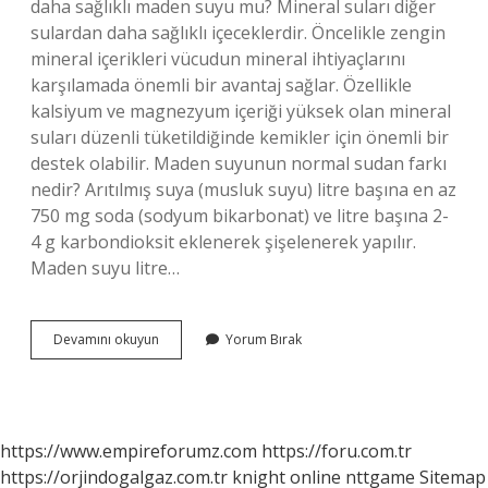
daha sağlıklı maden suyu mu? Mineral suları diğer
sulardan daha sağlıklı içeceklerdir. Öncelikle zengin
mineral içerikleri vücudun mineral ihtiyaçlarını
karşılamada önemli bir avantaj sağlar. Özellikle
kalsiyum ve magnezyum içeriği yüksek olan mineral
suları düzenli tüketildiğinde kemikler için önemli bir
destek olabilir. Maden suyunun normal sudan farkı
nedir? Arıtılmış suya (musluk suyu) litre başına en az
750 mg soda (sodyum bikarbonat) ve litre başına 2-
4 g karbondioksit eklenerek şişelenerek yapılır.
Maden suyu litre…
Maden
Devamını okuyun
Yorum Bırak
Suyu
Mu
Su
Mu
https://www.empireforumz.com
https://foru.com.tr
https://orjindogalgaz.com.tr
knight online
nttgame
Sitemap