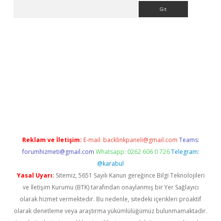
Arama
per.xyz/
Reklam ve İletişim:
E-mail:
backlinkpaneli@gmail.com
Teams:
forumhizmeti@gmail.com
Whatsapp: 0262 606 0 726
Telegram:
@karabul
Yasal Uyarı:
Sitemiz, 5651 Sayılı Kanun gereğince Bilgi Teknolojileri
ve İletişim Kurumu (BTK) tarafından onaylanmış bir Yer Sağlayıcı
olarak hizmet vermektedir. Bu nedenle, sitedeki içerikleri proaktif
olarak denetleme veya araştırma yükümlülüğümüz bulunmamaktadır.