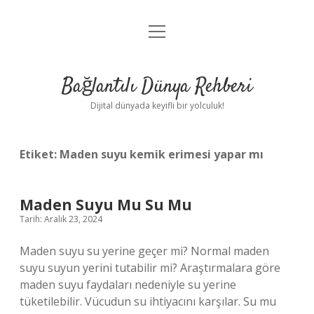
menüyü
Anasayfa
aç
Gizlilik Politikası
Bağlantılı Dünya Rehberi
Yasal Uyarı
Dijital dünyada keyifli bir yolculuk!
Hakkımızda
Etiket:
Maden suyu kemik erimesi yapar mı
Maden Suyu Mu Su Mu
Tarih: Aralık 23, 2024
Maden suyu su yerine geçer mi? Normal maden
suyu suyun yerini tutabilir mi? Araştırmalara göre
maden suyu faydaları nedeniyle su yerine
tüketilebilir. Vücudun su ihtiyacını karşılar. Su mu