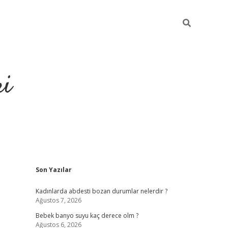
ri
Sidebar
Son Yazılar
usu veren bahis siteleri
vdcasino
https://www.betexper.xyz/
Kadınlarda abdesti bozan durumlar nelerdir ?
Ağustos 7, 2026
Bebek banyo suyu kaç derece olm ?
Ağustos 6, 2026