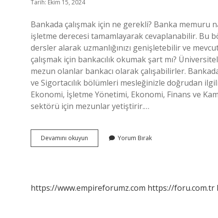
Tarih: Ekim 15, 2024
Bankada çalışmak için ne gerekli? Banka memuru na
işletme derecesi tamamlayarak cevaplanabilir. Bu bölü
dersler alarak uzmanlığınızı genişletebilir ve mevcut
çalışmak için bankacılık okumak şart mı? Üniversitel
mezun olanlar bankacı olarak çalışabilirler. Bankad
ve Sigortacılık bölümleri mesleğinizle doğrudan ilgi
Ekonomi, İşletme Yönetimi, Ekonomi, Finans ve Kamu 
sektörü için mezunlar yetiştirir.…
Bankada
Devamını okuyun
Yorum Bırak
Çalışmak
Istiyorum
Ne
Yapmalıyım
https://www.empireforumz.com
https://foru.com.tr