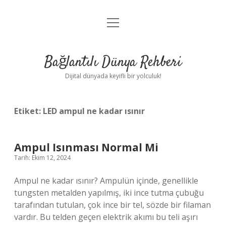
menüyü
Anasayfa
aç
Gizlilik Politikası
Bağlantılı Dünya Rehberi
Yasal Uyarı
Dijital dünyada keyifli bir yolculuk!
Hakkımızda
Etiket:
LED ampul ne kadar ısınır
Ampul Isınması Normal Mi
Tarih: Ekim 12, 2024
Ampul ne kadar ısınır? Ampulün içinde, genellikle
tungsten metalden yapılmış, iki ince tutma çubuğu
tarafından tutulan, çok ince bir tel, sözde bir filaman
vardır. Bu telden geçen elektrik akımı bu teli aşırı