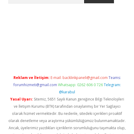
per.xyz/
Reklam ve İletişim:
E-mail:
backlinkpaneli@gmail.com
Teams:
forumhizmeti@gmail.com
Whatsapp: 0262 606 0 726
Telegram:
@karabul
Yasal Uyarı:
Sitemiz, 5651 Sayılı Kanun gereğince Bilgi Teknolojileri
ve İletişim Kurumu (BTK) tarafından onaylanmış bir Yer Sağlayıcı
olarak hizmet vermektedir. Bu nedenle, sitedeki içerikleri proaktif
olarak denetleme veya araştırma yükümlülüğümüz bulunmamaktadır.
Ancak, üyelerimiz yazdıkları içeriklerin sorumluluğunu taşımakta olup,