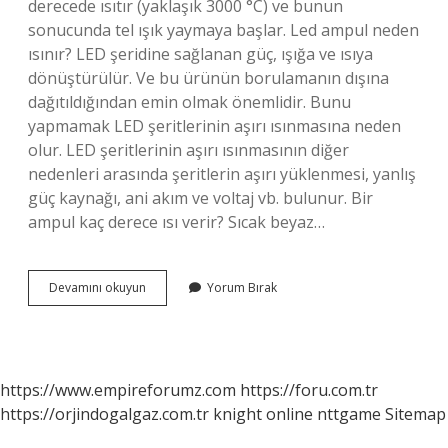
derecede ısıtır (yaklaşık 3000 °C) ve bunun
sonucunda tel ışık yaymaya başlar. Led ampul neden
ısınır? LED şeridine sağlanan güç, ışığa ve ısıya
dönüştürülür. Ve bu ürünün borulamanın dışına
dağıtıldığından emin olmak önemlidir. Bunu
yapmamak LED şeritlerinin aşırı ısınmasına neden
olur. LED şeritlerinin aşırı ısınmasının diğer
nedenleri arasında şeritlerin aşırı yüklenmesi, yanlış
güç kaynağı, ani akım ve voltaj vb. bulunur. Bir
ampul kaç derece ısı verir? Sıcak beyaz…
Ampul
Devamını okuyun
Yorum Bırak
Isınması
Normal
Mi
https://www.empireforumz.com
https://foru.com.tr
https://orjindogalgaz.com.tr
knight online
nttgame
Sitemap