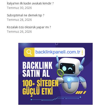
İtalya’nın ilk kadın avukatı kimdir ?
Temmuz 30, 2026
Suboptimal ne demek tıp ?
Temmuz 28, 2026
Kozalak özü öksürük yapar mı ?
Temmuz 26, 2026