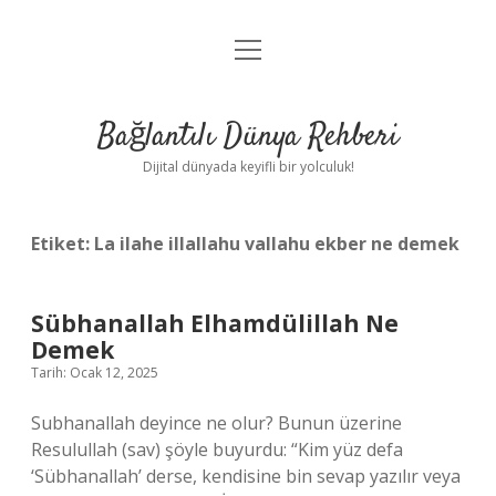
menüyü
Anasayfa
aç
Gizlilik Politikası
Bağlantılı Dünya Rehberi
Yasal Uyarı
Dijital dünyada keyifli bir yolculuk!
Hakkımızda
Etiket:
La ilahe illallahu vallahu ekber ne demek
Sübhanallah Elhamdülillah Ne
Demek
Tarih: Ocak 12, 2025
Subhanallah deyince ne olur? Bunun üzerine
Resulullah (sav) şöyle buyurdu: “Kim yüz defa
‘Sübhanallah’ derse, kendisine bin sevap yazılır veya