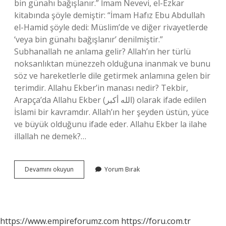
bin günahı bağışlanır.” İmam Nevevi, el-Ezkar
kitabında şöyle demiştir: “İmam Hafız Ebu Abdullah
el-Hamid şöyle dedi: Müslim’de ve diğer rivayetlerde
‘veya bin günahı bağışlanır’ denilmiştir.”
Subhanallah ne anlama gelir? Allah’ın her türlü
noksanlıktan münezzeh olduğuna inanmak ve bunu
söz ve hareketlerle dile getirmek anlamına gelen bir
terimdir. Allahu Ekber’in manası nedir? Tekbir,
Arapça’da Allahu Ekber (الله أكبر) olarak ifade edilen
İslami bir kavramdır. Allah’ın her şeyden üstün, yüce
ve büyük olduğunu ifade eder. Allahu Ekber la ilahe
illallah ne demek?…
Sübhanallah
Devamını okuyun
Yorum Bırak
Elhamdülillah
Ne
Demek
https://www.empireforumz.com
https://foru.com.tr