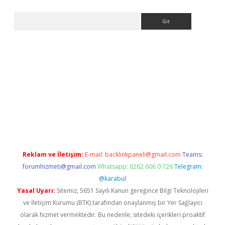
Arama
per.xyz/
Reklam ve İletişim:
E-mail:
backlinkpaneli@gmail.com
Teams:
forumhizmeti@gmail.com
Whatsapp: 0262 606 0 726
Telegram:
@karabul
Yasal Uyarı:
Sitemiz, 5651 Sayılı Kanun gereğince Bilgi Teknolojileri
ve İletişim Kurumu (BTK) tarafından onaylanmış bir Yer Sağlayıcı
olarak hizmet vermektedir. Bu nedenle, sitedeki içerikleri proaktif