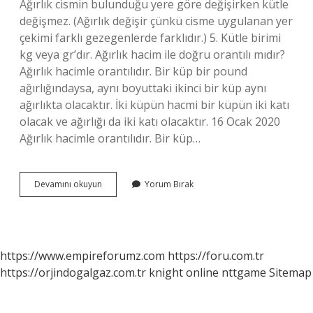
Ağırlık cismin bulunduğu yere göre değişirken kütle
değişmez. (Ağırlık değişir çünkü cisme uygulanan yer
çekimi farklı gezegenlerde farklıdır.) 5. Kütle birimi
kg veya gr’dır. Ağırlık hacim ile doğru orantılı mıdır?
Ağırlık hacimle orantılıdır. Bir küp bir pound
ağırlığındaysa, aynı boyuttaki ikinci bir küp aynı
ağırlıkta olacaktır. İki küpün hacmi bir küpün iki katı
olacak ve ağırlığı da iki katı olacaktır. 16 Ocak 2020
Ağırlık hacimle orantılıdır. Bir küp…
Ağırlık
Devamını okuyun
Yorum Bırak
Ve
Kütle
Doğru
Orantılı
Mıdır
https://www.empireforumz.com
https://foru.com.tr
https://orjindogalgaz.com.tr
knight online
nttgame
Sitemap