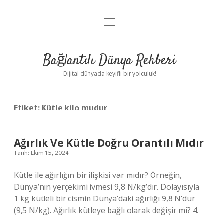
menüyü
Anasayfa
aç
Gizlilik Politikası
Bağlantılı Dünya Rehberi
Yasal Uyarı
Dijital dünyada keyifli bir yolculuk!
Hakkımızda
Etiket:
Kütle kilo mudur
Ağırlık Ve Kütle Doğru Orantılı Mıdır
Tarih: Ekim 15, 2024
Kütle ile ağırlığın bir ilişkisi var mıdır? Örneğin,
Dünya’nın yerçekimi ivmesi 9,8 N/kg’dır. Dolayısıyla
1 kg kütleli bir cismin Dünya’daki ağırlığı 9,8 N’dur
(9,5 N/kg). Ağırlık kütleye bağlı olarak değişir mi? 4.