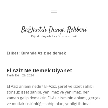
menüyü
Anasayfa
aç
Gizlilik Politikası
Bağlantılı Dünya Rehberi
Yasal Uyarı
Dijital dünyada keyifli bir yolculuk!
Hakkımızda
Etiket:
Kuranda Aziz ne demek
El Aziz Ne Demek Diyanet
Tarih: Ekim 28, 2024
El Aziz anlamı nedir? El-Aziz, şeref ve izzet sahibi,
sonsuz izzet sahibi, yenilmez ve yenilmez, her
zaman galip demektir. El-Aziz isminin anlamı, gerçek
ve mutlak üstünlüğe sahip olan, yenilgi ihtimali