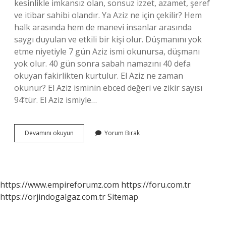
kesinlikle imkansız olan, sonsuz izzet, azamet, şeref
ve itibar sahibi olandır. Ya Aziz ne için çekilir? Hem
halk arasında hem de manevi insanlar arasında
saygı duyulan ve etkili bir kişi olur. Düşmanını yok
etme niyetiyle 7 gün Aziz ismi okunursa, düşmanı
yok olur. 40 gün sonra sabah namazını 40 defa
okuyan fakirlikten kurtulur. El Aziz ne zaman
okunur? El Aziz isminin ebced değeri ve zikir sayısı
94’tür. El Aziz ismiyle…
El
Devamını okuyun
Yorum Bırak
Aziz
Ne
Demek
Diyanet
https://www.empireforumz.com
https://foru.com.tr
https://orjindogalgaz.com.tr
Sitemap