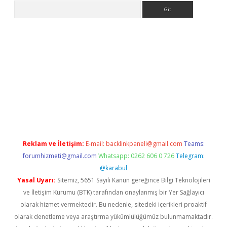
Arama
per.xyz/
Reklam ve İletişim:
E-mail:
backlinkpaneli@gmail.com
Teams:
forumhizmeti@gmail.com
Whatsapp: 0262 606 0 726
Telegram:
@karabul
Yasal Uyarı:
Sitemiz, 5651 Sayılı Kanun gereğince Bilgi Teknolojileri
ve İletişim Kurumu (BTK) tarafından onaylanmış bir Yer Sağlayıcı
olarak hizmet vermektedir. Bu nedenle, sitedeki içerikleri proaktif
olarak denetleme veya araştırma yükümlülüğümüz bulunmamaktadır.