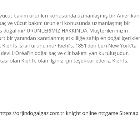
ç ve vücut bakım ürünleri konusunda uzmanlaşmış bir Amerikan
t, saç ve vücut bakım ürünleri konusunda uzmanlaşmış bir
l’s doğal mı? ÜRÜNLERİMİZ HAKKINDA. Müşterilerimizin
rt bir yanından kanıtlanmış etkililiğe sahip en doğal içerikler
. Kiehl’s İsrail ürünü mü? Kiehl’s, 1851’den beri New York’ta
evi L’Oréal’in doğal saç ve cilt bakımı yan kuruluşudur.
ası olan Kiehl’e olan ilginiz için teşekkür ederiz. Kiehl’s…
https://orjindogalgaz.com.tr
knight online
nttgame
Sitemap