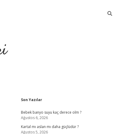
ri
Sidebar
Son Yazılar
su veren bahis siteleri
vdcasino
https://www.betexper.xyz/
Bebek banyo suyu kaç derece olm ?
Ağustos 6, 2026
Kartal mı aslan mı daha güçlüdür ?
Ağustos 5, 2026