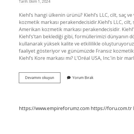
Tarih: Ekim 1, 2024
Kiehl’s hangi ülkenin ürünü? Kiehl’s LLC, cilt, sa
kozmetik markası perakendecisidir.Kiehl’s LLC, cil
Amerikan kozmetik markası perakendecisidir. Kieh
Kiehl’s’tan beklediği gibi, formüllerimizi dünyanın dö
kullanarak yüksek kalite ve etkililikle oluşturuyoruz
faaliyet gösteriyor ve günümüzde Fransız kozmetik d
Kiehl’s Kore markası mı? L’Oréal USA, Inc.’in bir mark
Kiehls
Devamını okuyun
Yorum Bırak
Nasıl
Bir
Marka
https://www.empireforumz.com
https://foru.com.tr