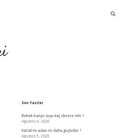
ri
Sidebar
Son Yazılar
su veren bahis siteleri
vdcasino
https://www.betexper.xyz/
Bebek banyo suyu kaç derece olm ?
Ağustos 6, 2026
Kartal mı aslan mı daha güçlüdür ?
Ağustos 5, 2026