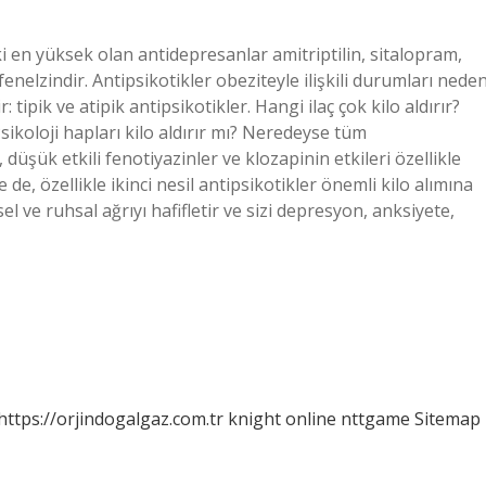
ski en yüksek olan antidepresanlar amitriptilin, sitalopram,
fenelzindir. Antipsikotikler obeziteyle ilişkili durumları nede
r: tipik ve atipik antipsikotikler. Hangi ilaç çok kilo aldırır?
Psikoloji hapları kilo aldırır mı? Neredeyse tüm
 düşük etkili fenotiyazinler ve klozapinin etkileri özellikle
e de, özellikle ikinci nesil antipsikotikler önemli kilo alımına
el ve ruhsal ağrıyı hafifletir ve sizi depresyon, anksiyete,
https://orjindogalgaz.com.tr
knight online
nttgame
Sitemap