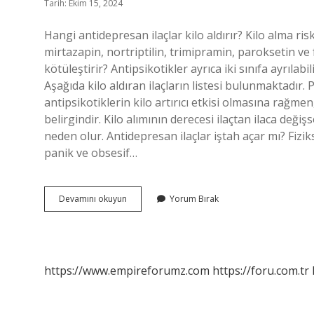
Tarih: Ekim 15, 2024
Hangi antidepresan ilaçlar kilo aldırır? Kilo alma ri
mirtazapin, nortriptilin, trimipramin, paroksetin ve 
kötüleştirir? Antipsikotikler ayrıca iki sınıfa ayrılabili
Aşağıda kilo aldıran ilaçların listesi bulunmaktadır. 
antipsikotiklerin kilo artırıcı etkisi olmasına rağmen,
belirgindir. Kilo alımının derecesi ilaçtan ilaca değişs
neden olur. Antidepresan ilaçlar iştah açar mı? Fiziks
panik ve obsesif…
Hangi
Devamını okuyun
Yorum Bırak
Psikolojik
Ilaçlar
Kilo
Aldırır
https://www.empireforumz.com
https://foru.com.tr