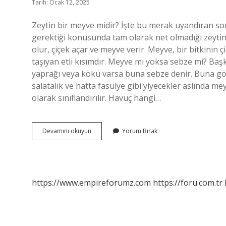
Tarih: Ocak 12, 2025
Zeytin bir meyve midir? İşte bu merak uyandıran sor
gerektiği konusunda tam olarak net olmadığı zeytin a
olur, çiçek açar ve meyve verir. Meyve, bir bitkinin 
taşıyan etli kısımdır. Meyve mi yoksa sebze mi? Başk
yaprağı veya kökü varsa buna sebze denir. Buna gö
salatalık ve hatta fasulye gibi yiyecekler aslında m
olarak sınıflandırılır. Havuç hangi…
Havuç
Devamını okuyun
Yorum Bırak
Bir
Meyve
Midir
https://www.empireforumz.com
https://foru.com.tr