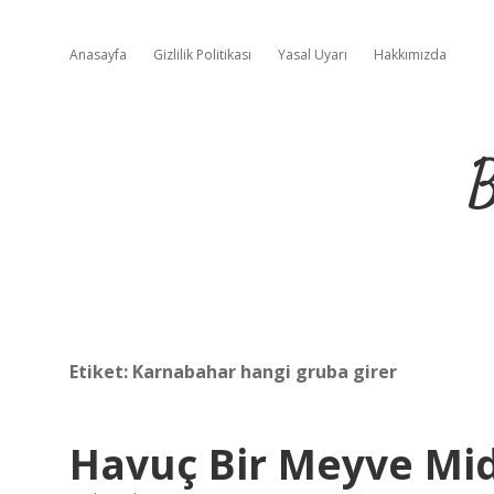
Anasayfa
Gizlilik Politikası
Yasal Uyarı
Hakkımızda
B
Etiket:
Karnabahar hangi gruba girer
Havuç Bir Meyve Mid