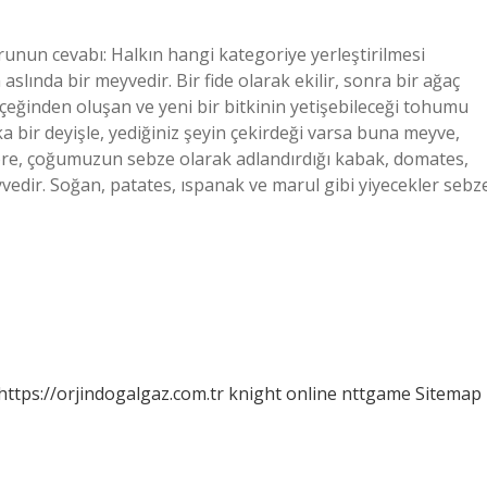
unun cevabı: Halkın hangi kategoriye yerleştirilmesi
slında bir meyvedir. Bir fide olarak ekilir, sonra bir ağaç
çiçeğinden oluşan ve yeni bir bitkinin yetişebileceği tohumu
a bir deyişle, yediğiniz şeyin çekirdeği varsa buna meyve,
re, çoğumuzun sebze olarak adlandırdığı kabak, domates,
eyvedir. Soğan, patates, ıspanak ve marul gibi yiyecekler sebz
https://orjindogalgaz.com.tr
knight online
nttgame
Sitemap