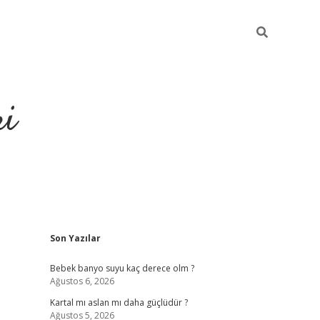
ri
Sidebar
Son Yazılar
su veren bahis siteleri
vdcasino
https://www.betexper.xyz/
Bebek banyo suyu kaç derece olm ?
Ağustos 6, 2026
Kartal mı aslan mı daha güçlüdür ?
Ağustos 5, 2026