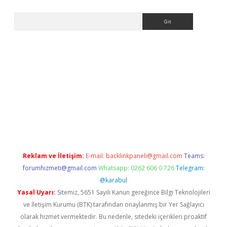
Arama
asino
https://www.betexper.xyz/
Reklam ve İletişim:
E-mail:
backlinkpaneli@gmail.com
Teams:
forumhizmeti@gmail.com
Whatsapp: 0262 606 0 726
Telegram:
@karabul
Yasal Uyarı:
Sitemiz, 5651 Sayılı Kanun gereğince Bilgi Teknolojileri
ve İletişim Kurumu (BTK) tarafından onaylanmış bir Yer Sağlayıcı
olarak hizmet vermektedir. Bu nedenle, sitedeki içerikleri proaktif