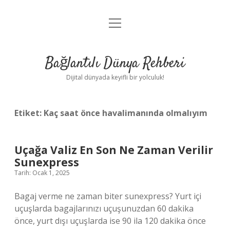
menüyü
Anasayfa
aç
Gizlilik Politikası
Bağlantılı Dünya Rehberi
Yasal Uyarı
Dijital dünyada keyifli bir yolculuk!
Hakkımızda
Etiket:
Kaç saat önce havalimanında olmalıyım
Uçağa Valiz En Son Ne Zaman Verilir
Sunexpress
Tarih: Ocak 1, 2025
Bagaj verme ne zaman biter sunexpress? Yurt içi
uçuşlarda bagajlarınızı uçuşunuzdan 60 dakika
önce, yurt dışı uçuşlarda ise 90 ila 120 dakika önce