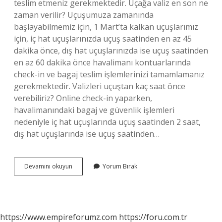
teslim etmeniz gerekmektedir. Uçağa valiz en son ne
zaman verilir? Uçuşumuza zamanında
başlayabilmemiz için, 1 Mart’ta kalkan uçuşlarımız
için, iç hat uçuşlarınızda uçuş saatinden en az 45
dakika önce, dış hat uçuşlarınızda ise uçuş saatinden
en az 60 dakika önce havalimanı kontuarlarında
check-in ve bagaj teslim işlemlerinizi tamamlamanız
gerekmektedir. Valizleri uçuştan kaç saat önce
verebiliriz? Online check-in yaparken,
havalimanındaki bagaj ve güvenlik işlemleri
nedeniyle iç hat uçuşlarında uçuş saatinden 2 saat,
dış hat uçuşlarında ise uçuş saatinden…
Uçağa
Devamını okuyun
Yorum Bırak
Valiz
En
Son
Ne
Zaman
https://www.empireforumz.com
https://foru.com.tr
Verilir