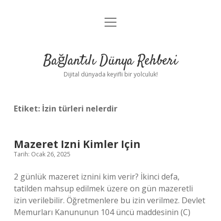
menüyü
Anasayfa
aç
Gizlilik Politikası
Bağlantılı Dünya Rehberi
Yasal Uyarı
Dijital dünyada keyifli bir yolculuk!
Hakkımızda
Etiket:
İzin türleri nelerdir
Mazeret Izni Kimler Için
Tarih: Ocak 26, 2025
2 günlük mazeret iznini kim verir? İkinci defa,
tatilden mahsup edilmek üzere on gün mazeretli
izin verilebilir. Öğretmenlere bu izin verilmez. Devlet
Memurları Kanununun 104 üncü maddesinin (C)