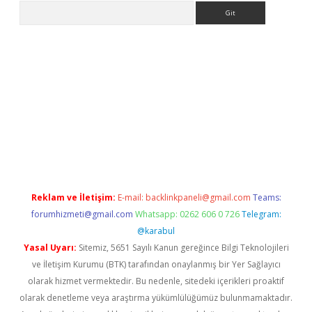
Arama
per.xyz/
Reklam ve İletişim:
E-mail:
backlinkpaneli@gmail.com
Teams:
forumhizmeti@gmail.com
Whatsapp: 0262 606 0 726
Telegram:
@karabul
Yasal Uyarı:
Sitemiz, 5651 Sayılı Kanun gereğince Bilgi Teknolojileri
ve İletişim Kurumu (BTK) tarafından onaylanmış bir Yer Sağlayıcı
olarak hizmet vermektedir. Bu nedenle, sitedeki içerikleri proaktif
olarak denetleme veya araştırma yükümlülüğümüz bulunmamaktadır.