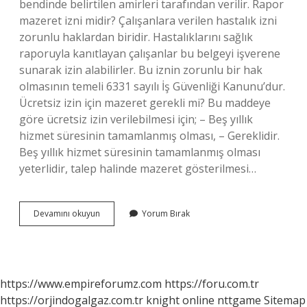
bendinde belirtilen amirleri tarafından verilir. Rapor
mazeret izni midir? Çalışanlara verilen hastalık izni
zorunlu haklardan biridir. Hastalıklarını sağlık
raporuyla kanıtlayan çalışanlar bu belgeyi işverene
sunarak izin alabilirler. Bu iznin zorunlu bir hak
olmasının temeli 6331 sayılı İş Güvenliği Kanunu’dur.
Ücretsiz izin için mazeret gerekli mi? Bu maddeye
göre ücretsiz izin verilebilmesi için; – Beş yıllık
hizmet süresinin tamamlanmış olması, – Gereklidir.
Beş yıllık hizmet süresinin tamamlanmış olması
yeterlidir, talep halinde mazeret gösterilmesi…
Mazeret
Devamını okuyun
Yorum Bırak
Izni
Kimler
Için
https://www.empireforumz.com
https://foru.com.tr
https://orjindogalgaz.com.tr
knight online
nttgame
Sitemap