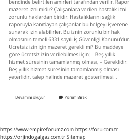
bendinde belirtilen amirleri tarafından verilir. Rapor
mazeret izni midir? Çalışanlara verilen hastalık izni
zorunlu haklardan biridir. Hastalıklarını sağlık
raporuyla kanıtlayan çalışanlar bu belgeyi işverene
sunarak izin alabilirler. Bu iznin zorunlu bir hak
olmasının temeli 6331 sayılı İş Güvenliği Kanunu’dur.
Ücretsiz izin için mazeret gerekli mi? Bu maddeye
göre ücretsiz izin verilebilmesi için; – Beş yıllık
hizmet süresinin tamamlanmış olması, – Gereklidir.
Beş yıllık hizmet süresinin tamamlanmış olması
yeterlidir, talep halinde mazeret gösterilmesi…
Mazeret
Devamını okuyun
Yorum Bırak
Izni
Kimler
Için
https://www.empireforumz.com
https://foru.com.tr
https://orjindogalgaz.com.tr
Sitemap