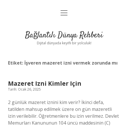
menüyü
Anasayfa
aç
Gizlilik Politikası
Bağlantılı Dünya Rehberi
Yasal Uyarı
Dijital dünyada keyifli bir yolculuk!
Hakkımızda
Etiket:
İşveren mazeret izni vermek zorunda mı
Mazeret Izni Kimler Için
Tarih: Ocak 26, 2025
2 günlük mazeret iznini kim verir? İkinci defa,
tatilden mahsup edilmek üzere on gün mazeretli
izin verilebilir. Öğretmenlere bu izin verilmez. Devlet
Memurları Kanununun 104 üncü maddesinin (C)