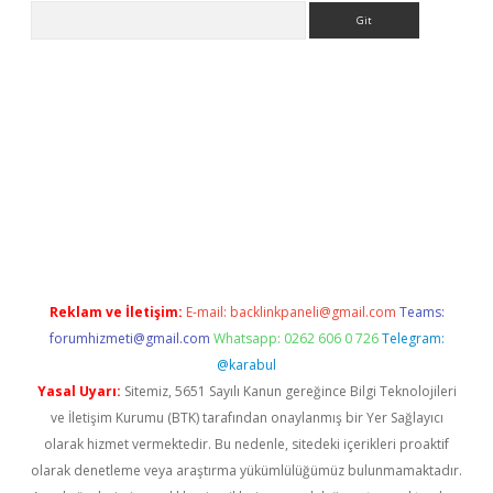
Arama
per.xyz/
Reklam ve İletişim:
E-mail:
backlinkpaneli@gmail.com
Teams:
forumhizmeti@gmail.com
Whatsapp: 0262 606 0 726
Telegram:
@karabul
Yasal Uyarı:
Sitemiz, 5651 Sayılı Kanun gereğince Bilgi Teknolojileri
ve İletişim Kurumu (BTK) tarafından onaylanmış bir Yer Sağlayıcı
olarak hizmet vermektedir. Bu nedenle, sitedeki içerikleri proaktif
olarak denetleme veya araştırma yükümlülüğümüz bulunmamaktadır.