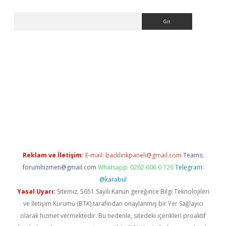
Arama
etexper.xyz/
Reklam ve İletişim:
E-mail:
backlinkpaneli@gmail.com
Teams:
forumhizmeti@gmail.com
Whatsapp: 0262 606 0 726
Telegram:
@karabul
Yasal Uyarı:
Sitemiz, 5651 Sayılı Kanun gereğince Bilgi Teknolojileri
ve İletişim Kurumu (BTK) tarafından onaylanmış bir Yer Sağlayıcı
olarak hizmet vermektedir. Bu nedenle, sitedeki içerikleri proaktif