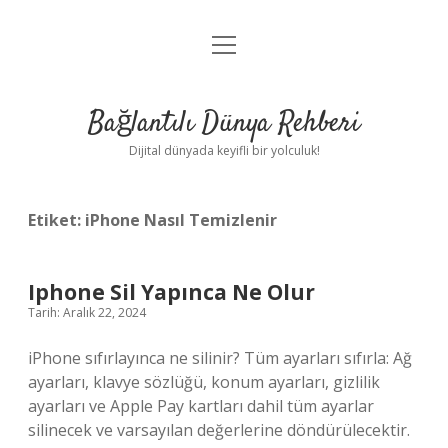
menüyü
Anasayfa
aç
Gizlilik Politikası
Bağlantılı Dünya Rehberi
Yasal Uyarı
Dijital dünyada keyifli bir yolculuk!
Hakkımızda
Etiket:
iPhone Nasıl Temizlenir
Iphone Sil Yapınca Ne Olur
Tarih: Aralık 22, 2024
iPhone sıfırlayınca ne silinir? Tüm ayarları sıfırla: Ağ
ayarları, klavye sözlüğü, konum ayarları, gizlilik
ayarları ve Apple Pay kartları dahil tüm ayarlar
silinecek ve varsayılan değerlerine döndürülecektir.