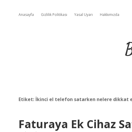
Anasayfa
Gizlilik Politikası
Yasal Uyarı
Hakkımızda
B
Etiket:
İkinci el telefon satarken nelere dikkat 
Faturaya Ek Cihaz Sat