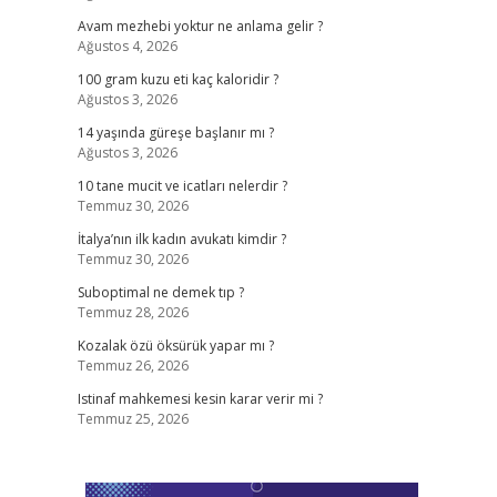
Avam mezhebi yoktur ne anlama gelir ?
Ağustos 4, 2026
100 gram kuzu eti kaç kaloridir ?
Ağustos 3, 2026
14 yaşında güreşe başlanır mı ?
Ağustos 3, 2026
10 tane mucit ve icatları nelerdir ?
Temmuz 30, 2026
İtalya’nın ilk kadın avukatı kimdir ?
Temmuz 30, 2026
Suboptimal ne demek tıp ?
Temmuz 28, 2026
Kozalak özü öksürük yapar mı ?
Temmuz 26, 2026
Istinaf mahkemesi kesin karar verir mi ?
Temmuz 25, 2026