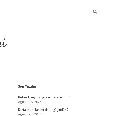
ri
Sidebar
Son Yazılar
su veren bahis siteleri
vdcasino
https://www.betexper.xyz/
Bebek banyo suyu kaç derece olm ?
Ağustos 6, 2026
Kartal mı aslan mı daha güçlüdür ?
Ağustos 5, 2026