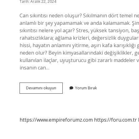
Tarih: Aralık 22, 2024
Can sıkıntısı neden oluşur? Sıkılmanın dört temel 
anlamlı bir şey yapamamak ve anda kalamamak. Şimdi
sıkıntısı nelere yol açar? Stres, yüksek tansiyon, baş 
rahatsızlıklara; ağlama krizleri, değersizlik duygular
hissi, hayatın anlamını yitirme, aşırı kafa karışıklığı
neden olur? Beyin kimyasallarındaki değişiklikler, ge
kullanılan ilaçlar, uyuşturucu gibi zararlı maddeler 
insanın can…
Can
Devamını okuyun
Yorum Bırak
Sıkıntısı
Neyin
Belirtisidir
https://www.empireforumz.com
https://foru.com.tr