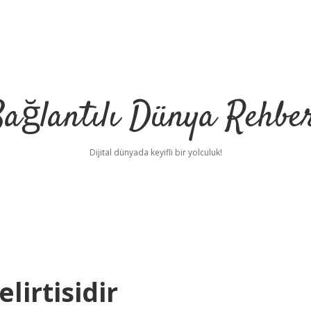
ağlantılı Dünya Rehbe
Dijital dünyada keyifli bir yolculuk!
ilbet
deneme bonu
lirtisidir