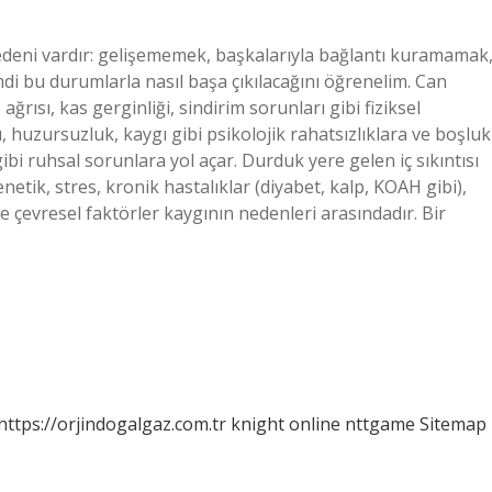
nedeni vardır: gelişememek, başkalarıyla bağlantı kuramamak
 bu durumlarla nasıl başa çıkılacağını öğrenelim. Can
ağrısı, kas gerginliği, sindirim sorunları gibi fiziksel
ı, huzursuzluk, kaygı gibi psikolojik rahatsızlıklara ve boşluk
 gibi ruhsal sorunlara yol açar. Durduk yere gelen iç sıkıntısı
netik, stres, kronik hastalıklar (diyabet, kalp, KOAH gibi),
ve çevresel faktörler kaygının nedenleri arasındadır. Bir
https://orjindogalgaz.com.tr
knight online
nttgame
Sitemap