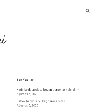
ri
Sidebar
Son Yazılar
su veren bahis siteleri
vdcasino
https://www.betexper.xyz/
Kadınlarda abdesti bozan durumlar nelerdir ?
Ağustos 7, 2026
Bebek banyo suyu kaç derece olm ?
Ağustos 6, 2026