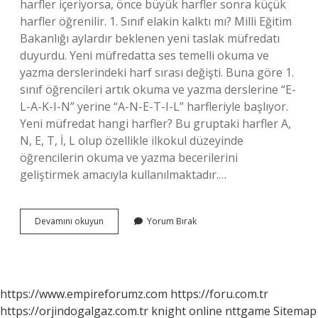
harfler içeriyorsa, önce büyük harfler sonra küçük
harfler öğrenilir. 1. Sınıf elakin kalktı mı? Milli Eğitim
Bakanlığı aylardır beklenen yeni taslak müfredatı
duyurdu. Yeni müfredatta ses temelli okuma ve
yazma derslerindeki harf sırası değişti. Buna göre 1.
sınıf öğrencileri artık okuma ve yazma derslerine “E-
L-A-K-I-N” yerine “A-N-E-T-I-L” harfleriyle başlıyor.
Yeni müfredat hangi harfler? Bu gruptaki harfler A,
N, E, T, İ, L olup özellikle ilkokul düzeyinde
öğrencilerin okuma ve yazma becerilerini
geliştirmek amacıyla kullanılmaktadır.…
Ilkokul
Devamını okuyun
Yorum Bırak
1
De
Ilk
Hangi
Harf
https://www.empireforumz.com
https://foru.com.tr
Öğretilir
https://orjindogalgaz.com.tr
knight online
nttgame
Sitemap