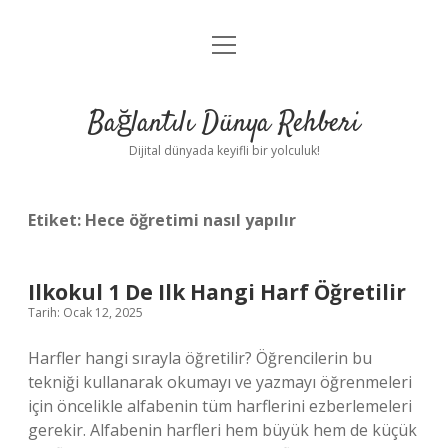
menüyü
Anasayfa
aç
Gizlilik Politikası
Bağlantılı Dünya Rehberi
Yasal Uyarı
Dijital dünyada keyifli bir yolculuk!
Hakkımızda
Etiket:
Hece öğretimi nasıl yapılır
Ilkokul 1 De Ilk Hangi Harf Öğretilir
Tarih: Ocak 12, 2025
Harfler hangi sırayla öğretilir? Öğrencilerin bu
tekniği kullanarak okumayı ve yazmayı öğrenmeleri
için öncelikle alfabenin tüm harflerini ezberlemeleri
gerekir. Alfabenin harfleri hem büyük hem de küçük