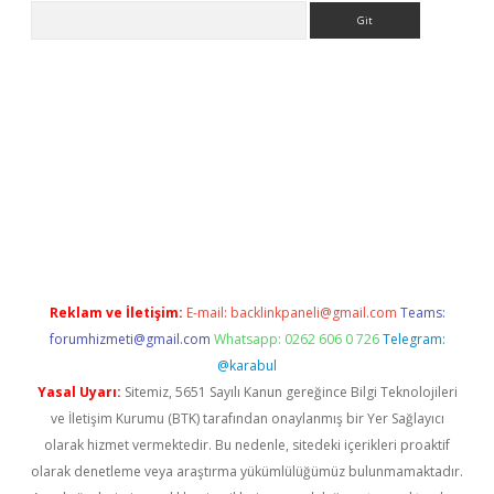
Arama
betexper.xyz/
Reklam ve İletişim:
E-mail:
backlinkpaneli@gmail.com
Teams:
forumhizmeti@gmail.com
Whatsapp: 0262 606 0 726
Telegram:
@karabul
Yasal Uyarı:
Sitemiz, 5651 Sayılı Kanun gereğince Bilgi Teknolojileri
ve İletişim Kurumu (BTK) tarafından onaylanmış bir Yer Sağlayıcı
olarak hizmet vermektedir. Bu nedenle, sitedeki içerikleri proaktif
olarak denetleme veya araştırma yükümlülüğümüz bulunmamaktadır.