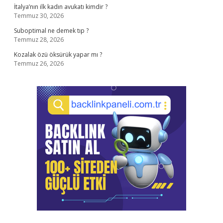
İtalya’nın ilk kadın avukatı kimdir ?
Temmuz 30, 2026
Suboptimal ne demek tıp ?
Temmuz 28, 2026
Kozalak özü öksürük yapar mı ?
Temmuz 26, 2026