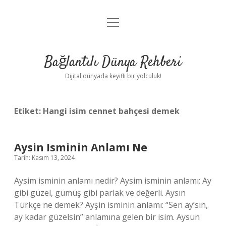
menüyü
Anasayfa
aç
Gizlilik Politikası
Bağlantılı Dünya Rehberi
Yasal Uyarı
Dijital dünyada keyifli bir yolculuk!
Hakkımızda
Etiket:
Hangi isim cennet bahçesi demek
Aysin Isminin Anlamı Ne
Tarih: Kasım 13, 2024
Aysim isminin anlamı nedir? Aysim isminin anlamı: Ay
gibi güzel, gümüş gibi parlak ve değerli. Aysın
Türkçe ne demek? Ayşin isminin anlamı: “Sen ay’sın,
ay kadar güzelsin” anlamına gelen bir isim. Aysun