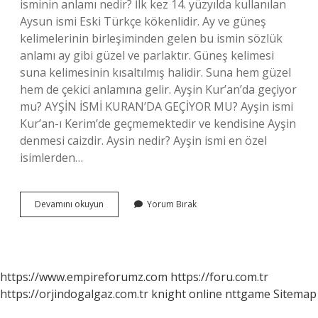
isminin anlamı nedir? İlk kez 14. yüzyılda kullanılan
Aysun ismi Eski Türkçe kökenlidir. Ay ve güneş
kelimelerinin birleşiminden gelen bu ismin sözlük
anlamı ay gibi güzel ve parlaktır. Güneş kelimesi
suna kelimesinin kısaltılmış halidir. Suna hem güzel
hem de çekici anlamına gelir. Ayşin Kur’an’da geçiyor
mu? AYŞİN İSMİ KURAN’DA GEÇİYOR MU? Ayşin ismi
Kur’an-ı Kerim’de geçmemektedir ve kendisine Ayşin
denmesi caizdir. Aysin nedir? Ayşin ismi en özel
isimlerden…
Aysin
Devamını okuyun
Yorum Bırak
Isminin
Anlamı
Ne
https://www.empireforumz.com
https://foru.com.tr
https://orjindogalgaz.com.tr
knight online
nttgame
Sitemap