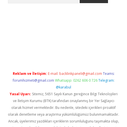
per.xyz/
Reklam ve İletişim:
E-mail:
backlinkpaneli@gmail.com
Teams:
forumhizmeti@gmail.com
Whatsapp: 0262 606 0 726
Telegram:
@karabul
Yasal Uyarı:
Sitemiz, 5651 Sayılı Kanun gereğince Bilgi Teknolojileri
ve İletişim Kurumu (BTK) tarafından onaylanmış bir Yer Sağlayıcı
olarak hizmet vermektedir. Bu nedenle, sitedeki içerikleri proaktif
olarak denetleme veya araştırma yükümlülüğümüz bulunmamaktadır.
Ancak, üyelerimiz yazdıkları içeriklerin sorumluluğunu taşımakta olup,