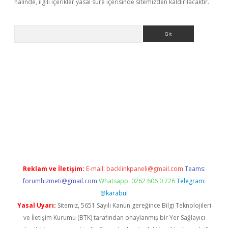
halinde, ilgili içerikler yasal süre içerisinde sitemizden kaldırılacaktır.
Arama
per.xyz/
Reklam ve İletişim:
E-mail:
backlinkpaneli@gmail.com
Teams:
forumhizmeti@gmail.com
Whatsapp: 0262 606 0 726
Telegram:
@karabul
Yasal Uyarı:
Sitemiz, 5651 Sayılı Kanun gereğince Bilgi Teknolojileri
ve İletişim Kurumu (BTK) tarafından onaylanmış bir Yer Sağlayıcı