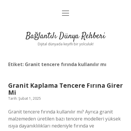
menüyü
Anasayfa
aç
Gizlilik Politikası
Bağlantılı Dünya Rehberi
Yasal Uyarı
Dijital dünyada keyifli bir yolculuk!
Hakkımızda
Etiket:
Granit tencere fırında kullanılır mı
Granit Kaplama Tencere Fırına Girer
Mi
Tarih: Şubat 1, 2025
Granit tencere fırında kullanılır mı? Ayrıca granit
malzemeden üretilen bazı tencere modelleri yüksek
ısıya dayanıklılıkları nedeniyle fırında ve