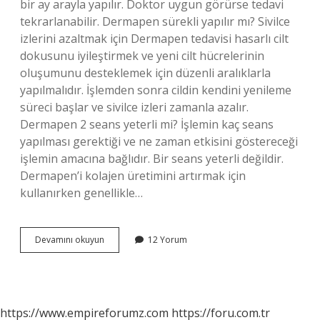
bir ay arayla yapılır. Doktor uygun görürse tedavi
tekrarlanabilir. Dermapen sürekli yapılır mı? Sivilce
izlerini azaltmak için Dermapen tedavisi hasarlı cilt
dokusunu iyileştirmek ve yeni cilt hücrelerinin
oluşumunu desteklemek için düzenli aralıklarla
yapılmalıdır. İşlemden sonra cildin kendini yenileme
süreci başlar ve sivilce izleri zamanla azalır.
Dermapen 2 seans yeterli mi? İşlemin kaç seans
yapılması gerektiği ve ne zaman etkisini göstereceği
işlemin amacına bağlıdır. Bir seans yeterli değildir.
Dermapen’i kolajen üretimini artırmak için
kullanırken genellikle…
Dermapen
Devamını okuyun
12 Yorum
1
Hafta
Arayla
Yapılır
Mı
https://www.empireforumz.com
https://foru.com.tr