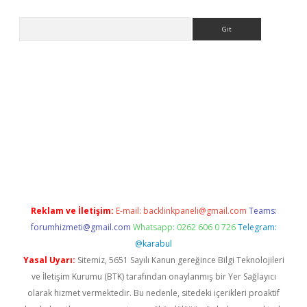
Arama
per.xyz/
Reklam ve İletişim:
E-mail:
backlinkpaneli@gmail.com
Teams:
forumhizmeti@gmail.com
Whatsapp: 0262 606 0 726
Telegram:
@karabul
Yasal Uyarı:
Sitemiz, 5651 Sayılı Kanun gereğince Bilgi Teknolojileri
ve İletişim Kurumu (BTK) tarafından onaylanmış bir Yer Sağlayıcı
olarak hizmet vermektedir. Bu nedenle, sitedeki içerikleri proaktif