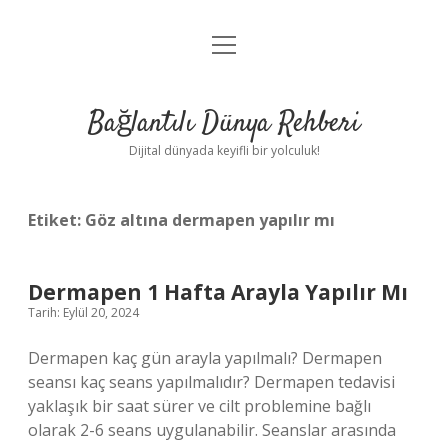
menüyü
Anasayfa
aç
Gizlilik Politikası
Bağlantılı Dünya Rehberi
Yasal Uyarı
Dijital dünyada keyifli bir yolculuk!
Hakkımızda
Etiket:
Göz altına dermapen yapılır mı
Dermapen 1 Hafta Arayla Yapılır Mı
Tarih: Eylül 20, 2024
Dermapen kaç gün arayla yapılmalı? Dermapen
seansı kaç seans yapılmalıdır? Dermapen tedavisi
yaklaşık bir saat sürer ve cilt problemine bağlı
olarak 2-6 seans uygulanabilir. Seanslar arasında