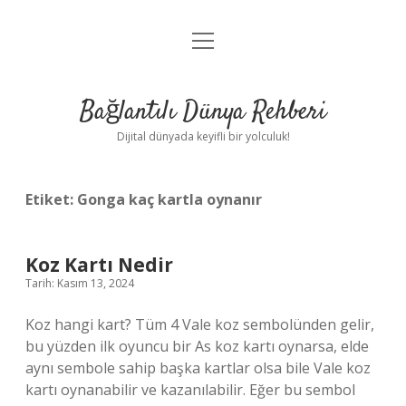
menüyü
Anasayfa
aç
Gizlilik Politikası
Bağlantılı Dünya Rehberi
Yasal Uyarı
Dijital dünyada keyifli bir yolculuk!
Hakkımızda
Etiket:
Gonga kaç kartla oynanır
Koz Kartı Nedir
Tarih: Kasım 13, 2024
Koz hangi kart? Tüm 4 Vale koz sembolünden gelir,
bu yüzden ilk oyuncu bir As koz kartı oynarsa, elde
aynı sembole sahip başka kartlar olsa bile Vale koz
kartı oynanabilir ve kazanılabilir. Eğer bu sembol