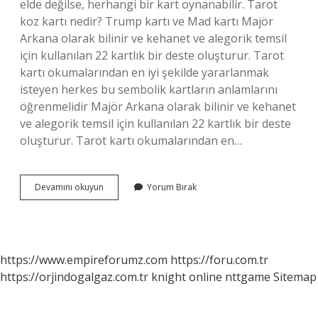
elde değilse, herhangi bir kart oynanabilir. Tarot
koz kartı nedir? Trump kartı ve Mad kartı Majör
Arkana olarak bilinir ve kehanet ve alegorik temsil
için kullanılan 22 kartlık bir deste oluşturur. Tarot
kartı okumalarından en iyi şekilde yararlanmak
isteyen herkes bu sembolik kartların anlamlarını
öğrenmelidir Majör Arkana olarak bilinir ve kehanet
ve alegorik temsil için kullanılan 22 kartlık bir deste
oluşturur. Tarot kartı okumalarından en…
Koz
Devamını okuyun
Yorum Bırak
Kartı
Nedir
https://www.empireforumz.com
https://foru.com.tr
https://orjindogalgaz.com.tr
knight online
nttgame
Sitemap