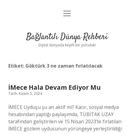
menüyü
Anasayfa
aç
Gizlilik Politikası
Bağlantılı Dünya Rehberi
Yasal Uyarı
Dijital dünyada keyifli bir yolculuk!
Hakkımızda
Etiket:
Göktürk 3 ne zaman fırlatılacak
İMece Hala Devam Ediyor Mu
Tarih: Kasım 5, 2024
İMECE Uyduşu şu an aktif mi? Kacır, sosyal medya
hesabından yaptığı paylaşımda, TÜBİTAK UZAY
tarafından geliştirilen ve 15 Nisan 2023’te fırlatılan
İMECE gözlem uydusunun yörüngeye yerleştirildiği