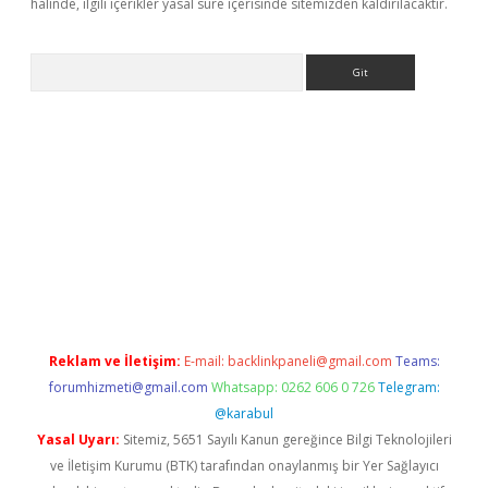
halinde, ilgili içerikler yasal süre içerisinde sitemizden kaldırılacaktır.
Arama
per.xyz/
Reklam ve İletişim:
E-mail:
backlinkpaneli@gmail.com
Teams:
forumhizmeti@gmail.com
Whatsapp: 0262 606 0 726
Telegram:
@karabul
Yasal Uyarı:
Sitemiz, 5651 Sayılı Kanun gereğince Bilgi Teknolojileri
ve İletişim Kurumu (BTK) tarafından onaylanmış bir Yer Sağlayıcı