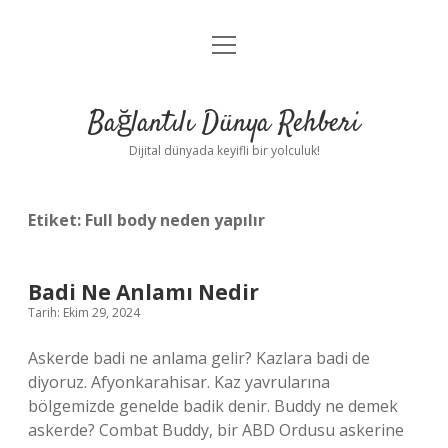
menüyü
Anasayfa
aç
Gizlilik Politikası
Bağlantılı Dünya Rehberi
Yasal Uyarı
Dijital dünyada keyifli bir yolculuk!
Hakkımızda
Etiket:
Full body neden yapılır
Badi Ne Anlamı Nedir
Tarih: Ekim 29, 2024
Askerde badi ne anlama gelir? Kazlara badi de
diyoruz. Afyonkarahisar. Kaz yavrularına
bölgemizde genelde badik denir. Buddy ne demek
askerde? Combat Buddy, bir ABD Ordusu askerine