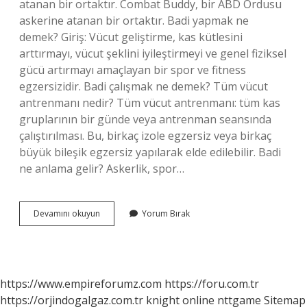
atanan bir ortaktır. Combat Buddy, bir ABD Ordusu
askerine atanan bir ortaktır. Badi yapmak ne
demek? Giriş: Vücut geliştirme, kas kütlesini
arttırmayı, vücut şeklini iyileştirmeyi ve genel fiziksel
gücü artırmayı amaçlayan bir spor ve fitness
egzersizidir. Badi çalışmak ne demek? Tüm vücut
antrenmanı nedir? Tüm vücut antrenmanı: tüm kas
gruplarının bir günde veya antrenman seansında
çalıştırılması. Bu, birkaç izole egzersiz veya birkaç
büyük bileşik egzersiz yapılarak elde edilebilir. Badi
ne anlama gelir? Askerlik, spor…
Badi
Devamını okuyun
Yorum Bırak
Ne
Anlamı
Nedir
https://www.empireforumz.com
https://foru.com.tr
https://orjindogalgaz.com.tr
knight online
nttgame
Sitemap