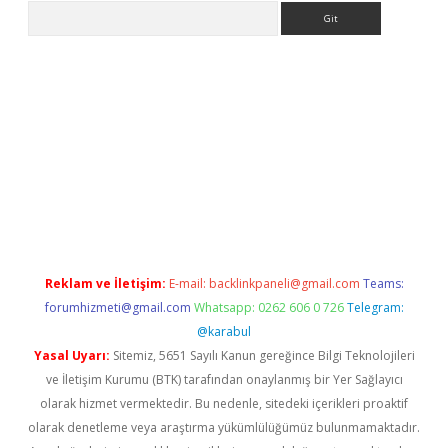
Arama
per.xyz/
Reklam ve İletişim:
E-mail:
backlinkpaneli@gmail.com
Teams:
forumhizmeti@gmail.com
Whatsapp: 0262 606 0 726
Telegram:
@karabul
Yasal Uyarı:
Sitemiz, 5651 Sayılı Kanun gereğince Bilgi Teknolojileri
ve İletişim Kurumu (BTK) tarafından onaylanmış bir Yer Sağlayıcı
olarak hizmet vermektedir. Bu nedenle, sitedeki içerikleri proaktif
olarak denetleme veya araştırma yükümlülüğümüz bulunmamaktadır.