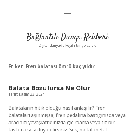
menüyü
Anasayfa
aç
Gizlilik Politikası
Bağlantılı Dünya Rehberi
Yasal Uyarı
Dijital dünyada keyifli bir yolculuk!
Hakkımızda
Etiket:
Fren balatası ömrü kaç yıldır
Balata Bozulursa Ne Olur
Tarih: Kasım 22, 2024
Balataların bitik olduğu nasıl anlaşılır? Fren
balataları aşınmışsa, fren pedalına bastığınızda veya
aracınızı yavaşlattığınızda gıcırdama veya tiz bir
taşlama sesi duyabilirsiniz. Ses, metal-metal