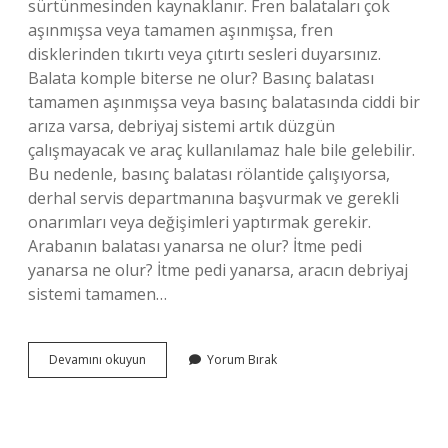
sürtünmesinden kaynaklanır. Fren balataları çok
aşınmışsa veya tamamen aşınmışsa, fren
disklerinden tıkırtı veya çıtırtı sesleri duyarsınız.
Balata komple biterse ne olur? Basınç balatası
tamamen aşınmışsa veya basınç balatasında ciddi bir
arıza varsa, debriyaj sistemi artık düzgün
çalışmayacak ve araç kullanılamaz hale bile gelebilir.
Bu nedenle, basınç balatası rölantide çalışıyorsa,
derhal servis departmanına başvurmak ve gerekli
onarımları veya değişimleri yaptırmak gerekir.
Arabanın balatası yanarsa ne olur? İtme pedi
yanarsa ne olur? İtme pedi yanarsa, aracın debriyaj
sistemi tamamen…
Balata
Devamını okuyun
Yorum Bırak
Bozulursa
Ne
Olur