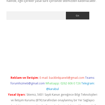
halinde, ilgili içerikler yasal süre içerisinde sitemizden kaldırılacaktır.
Arama
per.xyz/
Reklam ve İletişim:
E-mail:
backlinkpaneli@gmail.com
Teams:
forumhizmeti@gmail.com
Whatsapp: 0262 606 0 726
Telegram:
@karabul
Yasal Uyarı:
Sitemiz, 5651 Sayılı Kanun gereğince Bilgi Teknolojileri
ve İletişim Kurumu (BTK) tarafından onaylanmış bir Yer Sağlayıcı