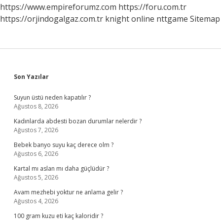
https://www.empireforumz.com
https://foru.com.tr
https://orjindogalgaz.com.tr
knight online
nttgame
Sitemap
Sidebar
Son Yazılar
Suyun üstü neden kapatılır ?
Ağustos 8, 2026
Kadınlarda abdesti bozan durumlar nelerdir ?
Ağustos 7, 2026
Bebek banyo suyu kaç derece olm ?
Ağustos 6, 2026
Kartal mı aslan mı daha güçlüdür ?
Ağustos 5, 2026
Avam mezhebi yoktur ne anlama gelir ?
Ağustos 4, 2026
100 gram kuzu eti kaç kaloridir ?