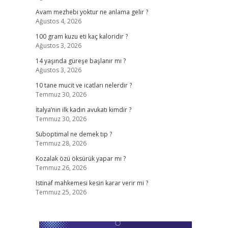
Avam mezhebi yoktur ne anlama gelir ?
Ağustos 4, 2026
100 gram kuzu eti kaç kaloridir ?
Ağustos 3, 2026
14 yaşında güreşe başlanır mı ?
Ağustos 3, 2026
10 tane mucit ve icatları nelerdir ?
Temmuz 30, 2026
İtalya’nın ilk kadın avukatı kimdir ?
Temmuz 30, 2026
Suboptimal ne demek tıp ?
Temmuz 28, 2026
Kozalak özü öksürük yapar mı ?
Temmuz 26, 2026
Istinaf mahkemesi kesin karar verir mi ?
Temmuz 25, 2026