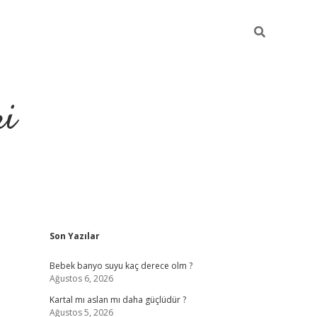
ri
Sidebar
Son Yazılar
su veren bahis siteleri
vdcasino
https://www.betexper.xyz/
Bebek banyo suyu kaç derece olm ?
Ağustos 6, 2026
Kartal mı aslan mı daha güçlüdür ?
Ağustos 5, 2026