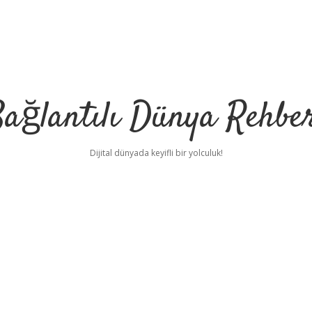
ağlantılı Dünya Rehbe
Dijital dünyada keyifli bir yolculuk!
ilbet
deneme bonu