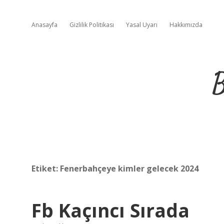
Anasayfa
Gizlilik Politikası
Yasal Uyarı
Hakkımızda
B
Etiket:
Fenerbahçeye kimler gelecek 2024
Fb Kaçıncı Sırada