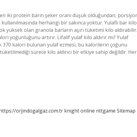
geçen iki protein barın şeker oranı düşük olduğundan, porsiyo
 kullanılmasında herhangi bir sakınca yoktur. Yulaflı bar kilo
çok yüksek olan granola barların aşırı tüketimi kilo aldırabilir
lori yoğunluğunu artırır. Lifalif yulaf kilo aldırır mı? Yulaf
ık 370 kalori bulunan yulaf ezmesi, bu kalorilerin çoğunu
üketilmediği sürece kilo aldırıcı bir etkiye sahip değildir. Her
https://orjindogalgaz.com.tr
knight online
nttgame
Sitemap