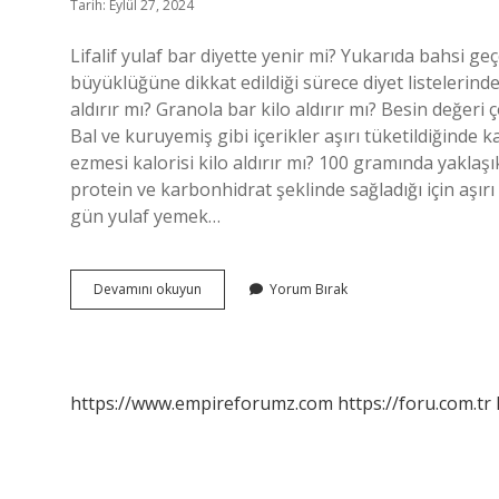
Tarih: Eylül 27, 2024
Lifalif yulaf bar diyette yenir mi? Yukarıda bahsi 
büyüklüğüne dikkat edildiği sürece diyet listelerinde
aldırır mı? Granola bar kilo aldırır mı? Besin değeri 
Bal ve kuruyemiş gibi içerikler aşırı tüketildiğinde ka
ezmesi kalorisi kilo aldırır mı? 100 gramında yaklaş
protein ve karbonhidrat şeklinde sağladığı için aşırı t
gün yulaf yemek…
Lifalif
Devamını okuyun
Yorum Bırak
Yulaf
Bar
Kilo
Aldırır
Mı
https://www.empireforumz.com
https://foru.com.tr