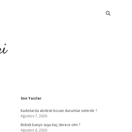
ri
Sidebar
Son Yazılar
usu veren bahis siteleri
vdcasino
https://www.betexper.xyz/
Kadınlarda abdesti bozan durumlar nelerdir ?
Ağustos 7, 2026
Bebek banyo suyu kaç derece olm ?
Ağustos 6, 2026