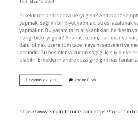
Tarih: Ekim 15, 2024
Erkeklerde andropoza ne iyi gelir? Andropoz sempto
yapmak, sağlıklı bir diyet yapmak, stresi azaltmak ve
yapmaktır. Bu yaşam tarzı alışkanlıkları herkesin yaş
hangi bitki iyi gelir? Ananas, üzüm, nar, incir ve k
dahil olmak üzere tüm taze mevsim sebzeleri ve meyv
besindir. Bu besinler vücudun sağlığı için iyidir ve 
olabilir. Erkeklerin andropoza girdiğini nasıl anları
Andropoza
Devamını okuyun
Yorum Bırak
Hangi
Bitki
Iyi
Gelir
https://www.empireforumz.com
https://foru.com.tr