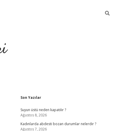
ri
Sidebar
Son Yazılar
lbet
deneme bonusu veren bahis siteleri
vdcasino
https://www
Suyun üstü neden kapatılır ?
Ağustos 8, 2026
Kadınlarda abdesti bozan durumlar nelerdir ?
Ağustos 7, 2026