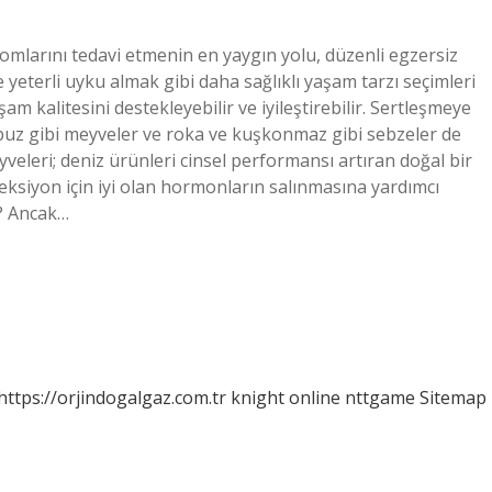
mlarını tedavi etmenin en yaygın yolu, düzenli egzersiz
 yeterli uyku almak gibi daha sağlıklı yaşam tarzı seçimleri
am kalitesini destekleyebilir ve iyileştirebilir. Sertleşmeye
arpuz gibi meyveler ve roka ve kuşkonmaz gibi sebzeler de
eleri; deniz ürünleri cinsel performansı artıran doğal bir
ereksiyon için iyi olan hormonların salınmasına yardımcı
z? Ancak…
https://orjindogalgaz.com.tr
knight online
nttgame
Sitemap