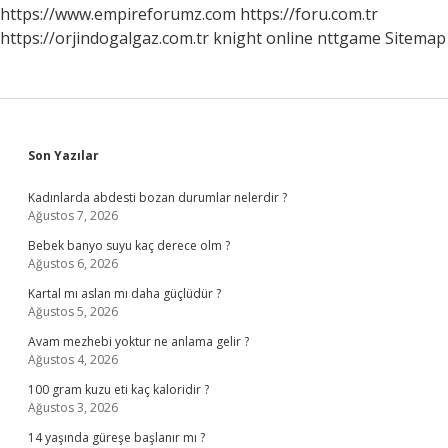
Mi
https://www.empireforumz.com
https://foru.com.tr
https://orjindogalgaz.com.tr
knight online
nttgame
Sitemap
Sidebar
Son Yazılar
Kadınlarda abdesti bozan durumlar nelerdir ?
Ağustos 7, 2026
Bebek banyo suyu kaç derece olm ?
Ağustos 6, 2026
Kartal mı aslan mı daha güçlüdür ?
Ağustos 5, 2026
Avam mezhebi yoktur ne anlama gelir ?
Ağustos 4, 2026
100 gram kuzu eti kaç kaloridir ?
Ağustos 3, 2026
14 yaşında güreşe başlanır mı ?