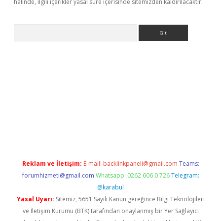
halinde, ilgili içerikler yasal süre içerisinde sitemizden kaldırılacaktır.
Arama
per.xyz/
Reklam ve İletişim:
E-mail:
backlinkpaneli@gmail.com
Teams:
forumhizmeti@gmail.com
Whatsapp: 0262 606 0 726
Telegram:
@karabul
Yasal Uyarı:
Sitemiz, 5651 Sayılı Kanun gereğince Bilgi Teknolojileri
ve İletişim Kurumu (BTK) tarafından onaylanmış bir Yer Sağlayıcı