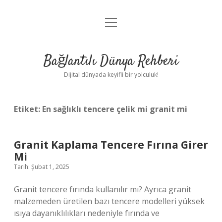
menüyü
Anasayfa
aç
Gizlilik Politikası
Bağlantılı Dünya Rehberi
Yasal Uyarı
Dijital dünyada keyifli bir yolculuk!
Hakkımızda
Etiket:
En sağlıklı tencere çelik mi granit mi
Granit Kaplama Tencere Fırına Girer
Mi
Tarih: Şubat 1, 2025
Granit tencere fırında kullanılır mı? Ayrıca granit
malzemeden üretilen bazı tencere modelleri yüksek
ısıya dayanıklılıkları nedeniyle fırında ve