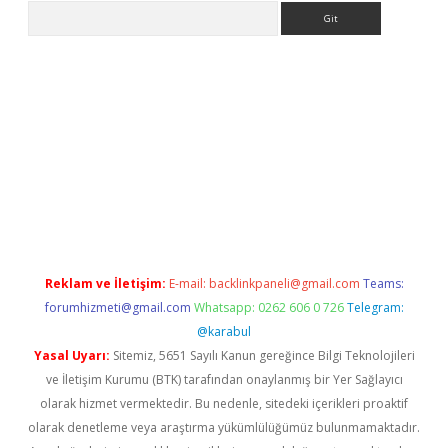
Arama
per.xyz/
Reklam ve İletişim:
E-mail:
backlinkpaneli@gmail.com
Teams:
forumhizmeti@gmail.com
Whatsapp: 0262 606 0 726
Telegram:
@karabul
Yasal Uyarı:
Sitemiz, 5651 Sayılı Kanun gereğince Bilgi Teknolojileri
ve İletişim Kurumu (BTK) tarafından onaylanmış bir Yer Sağlayıcı
olarak hizmet vermektedir. Bu nedenle, sitedeki içerikleri proaktif
olarak denetleme veya araştırma yükümlülüğümüz bulunmamaktadır.