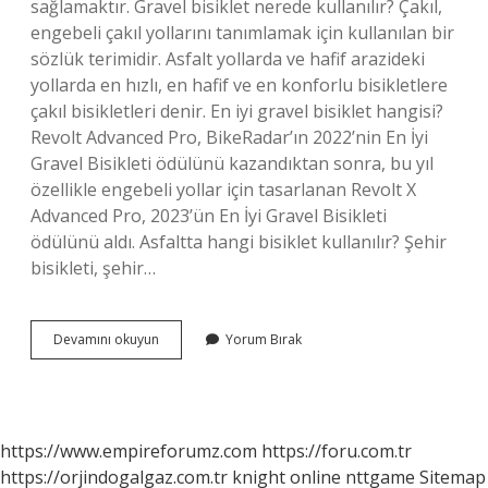
sağlamaktır. Gravel bisiklet nerede kullanılır? Çakıl,
engebeli çakıl yollarını tanımlamak için kullanılan bir
sözlük terimidir. Asfalt yollarda ve hafif arazideki
yollarda en hızlı, en hafif ve en konforlu bisikletlere
çakıl bisikletleri denir. En iyi gravel bisiklet hangisi?
Revolt Advanced Pro, BikeRadar’ın 2022’nin En İyi
Gravel Bisikleti ödülünü kazandıktan sonra, bu yıl
özellikle engebeli yollar için tasarlanan Revolt X
Advanced Pro, 2023’ün En İyi Gravel Bisikleti
ödülünü aldı. Asfaltta hangi bisiklet kullanılır? Şehir
bisikleti, şehir…
Cyclocross
Devamını okuyun
Yorum Bırak
Mu
Gravel
Mi
https://www.empireforumz.com
https://foru.com.tr
https://orjindogalgaz.com.tr
knight online
nttgame
Sitemap