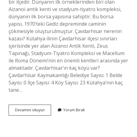
bir ilçedir. Dünyanın ilk örneklerinden biri olan
Aizanoi antik kenti ve stadyum-tiyatro kompleksi,
dünyanın ilk borsa yapısına sahiptir. Bu borsa
yapısı, 1970’teki Gediz depreminde caminin
çökmesiyle oluşturulmuştur. Çavdarhisar nerenin
kazası? Kütahya ilinin Çavdarhisar ilçesi sınırları
içerisinde yer alan Aizanoi Antik Kenti, Zeus
Tapınağı, Stadyum-Tiyatro Kompleksi ve Macellum
ile Roma Dönemi’nin en önemli kentleri arasında yer
almaktadır. Çavdarhisar’ın kaç köyü var?
Çavdarhisar Kaymakamlığı Belediye Sayısı: 1 Belde
Sayısı: 0 İlçe Sayısı: 4 Köy Sayısı: 23 Kütahya’nın kaç
tane…
Cavdarhisar
Devamını okuyun
Yorum Bırak
Hangi
Ilde