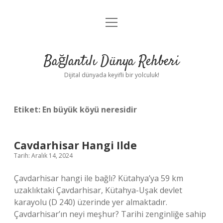
menüyü
Anasayfa
aç
Gizlilik Politikası
Bağlantılı Dünya Rehberi
Yasal Uyarı
Dijital dünyada keyifli bir yolculuk!
Hakkımızda
Etiket:
En büyük köyü neresidir
Cavdarhisar Hangi Ilde
Tarih: Aralık 14, 2024
Çavdarhisar hangi ile bağlı? Kütahya’ya 59 km
uzaklıktaki Çavdarhisar, Kütahya-Uşak devlet
karayolu (D 240) üzerinde yer almaktadır.
Çavdarhisar’ın neyi meşhur? Tarihi zenginliğe sahip