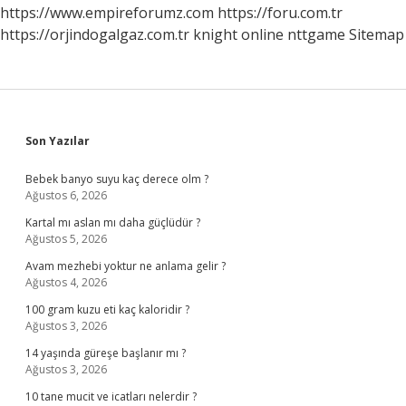
https://www.empireforumz.com
https://foru.com.tr
https://orjindogalgaz.com.tr
knight online
nttgame
Sitemap
Sidebar
Son Yazılar
Bebek banyo suyu kaç derece olm ?
Ağustos 6, 2026
Kartal mı aslan mı daha güçlüdür ?
Ağustos 5, 2026
Avam mezhebi yoktur ne anlama gelir ?
Ağustos 4, 2026
100 gram kuzu eti kaç kaloridir ?
Ağustos 3, 2026
14 yaşında güreşe başlanır mı ?
Ağustos 3, 2026
10 tane mucit ve icatları nelerdir ?