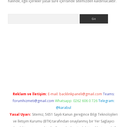
halinde, ilgili içerikler yasal süre içerisinde sitemizden kaldırılacaktır.
Arama
er.xyz/
Reklam ve İletişim:
E-mail:
backlinkpaneli@gmail.com
Teams:
forumhizmeti@gmail.com
Whatsapp: 0262 606 0 726
Telegram:
@karabul
Yasal Uyarı:
Sitemiz, 5651 Sayılı Kanun gereğince Bilgi Teknolojileri
ve İletişim Kurumu (BTK) tarafından onaylanmış bir Yer Sağlayıcı