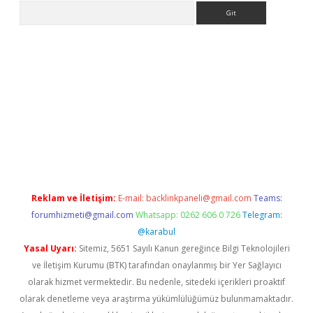
Arama
per.xyz/
Reklam ve İletişim:
E-mail:
backlinkpaneli@gmail.com
Teams:
forumhizmeti@gmail.com
Whatsapp: 0262 606 0 726
Telegram:
@karabul
Yasal Uyarı:
Sitemiz, 5651 Sayılı Kanun gereğince Bilgi Teknolojileri
ve İletişim Kurumu (BTK) tarafından onaylanmış bir Yer Sağlayıcı
olarak hizmet vermektedir. Bu nedenle, sitedeki içerikleri proaktif
olarak denetleme veya araştırma yükümlülüğümüz bulunmamaktadır.