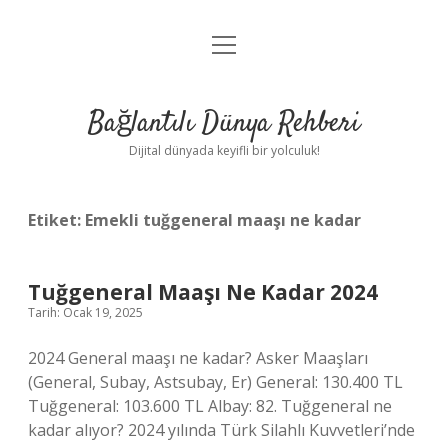
menüyü
Anasayfa
aç
Gizlilik Politikası
Bağlantılı Dünya Rehberi
Yasal Uyarı
Dijital dünyada keyifli bir yolculuk!
Hakkımızda
Etiket:
Emekli tuğgeneral maaşı ne kadar
Tuğgeneral Maaşı Ne Kadar 2024
Tarih: Ocak 19, 2025
2024 General maaşı ne kadar? Asker Maaşları
(General, Subay, Astsubay, Er) General: 130.400 TL
Tuğgeneral: 103.600 TL Albay: 82. Tuğgeneral ne
kadar alıyor? 2024 yılında Türk Silahlı Kuvvetleri’nde