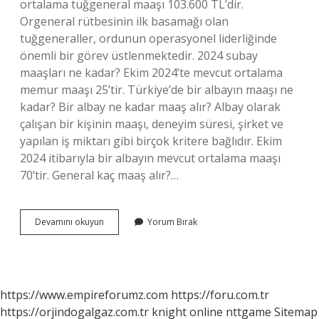
ortalama tuğgeneral maaşı 103.600 TL’dir.
Orgeneral rütbesinin ilk basamağı olan
tuğgeneraller, ordunun operasyonel liderliğinde
önemli bir görev üstlenmektedir. 2024 subay
maaşları ne kadar? Ekim 2024’te mevcut ortalama
memur maaşı 25’tir. Türkiye’de bir albayın maaşı ne
kadar? Bir albay ne kadar maaş alır? Albay olarak
çalışan bir kişinin maaşı, deneyim süresi, şirket ve
yapılan iş miktarı gibi birçok kritere bağlıdır. Ekim
2024 itibarıyla bir albayın mevcut ortalama maaşı
70’tir. General kaç maaş alır?…
Tuğgeneral
Devamını okuyun
Yorum Bırak
Maaşı
Ne
Kadar
2024
https://www.empireforumz.com
https://foru.com.tr
https://orjindogalgaz.com.tr
knight online
nttgame
Sitemap