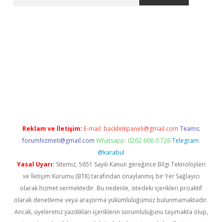
exper.xyz/
Reklam ve İletişim:
E-mail:
backlinkpaneli@gmail.com
Teams:
forumhizmeti@gmail.com
Whatsapp: 0262 606 0 726
Telegram:
@karabul
Yasal Uyarı:
Sitemiz, 5651 Sayılı Kanun gereğince Bilgi Teknolojileri
ve İletişim Kurumu (BTK) tarafından onaylanmış bir Yer Sağlayıcı
olarak hizmet vermektedir. Bu nedenle, sitedeki içerikleri proaktif
olarak denetleme veya araştırma yükümlülüğümüz bulunmamaktadır.
Ancak, üyelerimiz yazdıkları içeriklerin sorumluluğunu taşımakta olup,