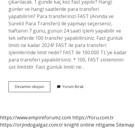
çıkarılacak. 1 günde kaç kez fast yapılır? Hangi
günler ve hangi saatlerde para transferi
yapabilirim? Para transferinizi FAST (Anında ve
Sürekli Para Transferi) ile yapmayı seçerseniz,
haftanın 7 günü, günün 24 saati işlem yapabilir ve
tek seferde 100 transfer yapabilirsiniz. Fast günlük
limiti ne kadar 2024? FAST ile para transferi
işlemlerinde limit nedir? FAST ile 100.000 TL’ye kadar
para transferi yapabilirsiniz. * 100, FAST sisteminin
üst limitidir. Fast günlük limiti ne…
Tek
Devamını okuyun
Yorum Bırak
Seferde
Ne
Kadar
Fast
Yapılır
https://www.empireforumz.com
https://foru.com.tr
https://orjindogalgaz.com.tr
knight online
nttgame
Sitemap