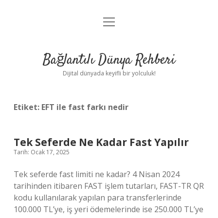
menüyü
Anasayfa
aç
Gizlilik Politikası
Bağlantılı Dünya Rehberi
Yasal Uyarı
Dijital dünyada keyifli bir yolculuk!
Hakkımızda
Etiket:
EFT ile fast farkı nedir
Tek Seferde Ne Kadar Fast Yapılır
Tarih: Ocak 17, 2025
Tek seferde fast limiti ne kadar? 4 Nisan 2024
tarihinden itibaren FAST işlem tutarları, FAST-TR QR
kodu kullanılarak yapılan para transferlerinde
100.000 TL’ye, iş yeri ödemelerinde ise 250.000 TL’ye