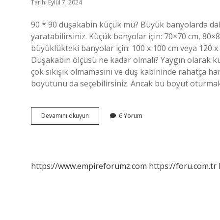
Tarih: Eylül 7, 2024
90 * 90 duşakabin küçük mü? Büyük banyolarda daha
yaratabilirsiniz. Küçük banyolar için: 70×70 cm, 80
büyüklükteki banyolar için: 100 x 100 cm veya 120 x 
Duşakabin ölçüsü ne kadar olmalı? Yaygın olarak k
çok sıkışık olmamasını ve duş kabininde rahatça ha
boyutunu da seçebilirsiniz. Ancak bu boyut oturmak
Duşakabin
Devamını okuyun
6 Yorum
En
Az
Kaç
Cm
Olmalı
https://www.empireforumz.com
https://foru.com.tr