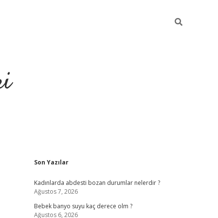
ri
Sidebar
Son Yazılar
su veren bahis siteleri
vdcasino
https://www.betexper.xyz/
Kadınlarda abdesti bozan durumlar nelerdir ?
Ağustos 7, 2026
Bebek banyo suyu kaç derece olm ?
Ağustos 6, 2026