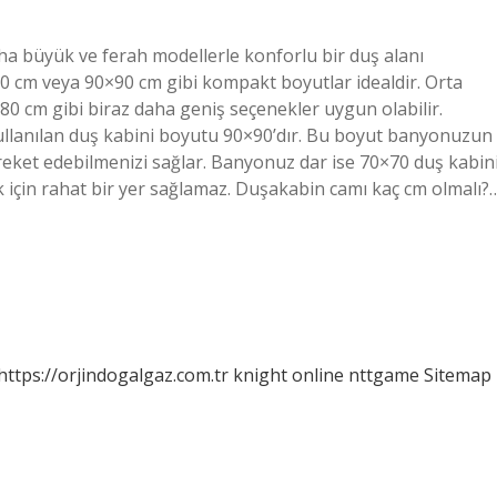
 büyük ve ferah modellerle konforlu bir duş alanı
×80 cm veya 90×90 cm gibi kompakt boyutlar idealdir. Orta
80 cm gibi biraz daha geniş seçenekler uygun olabilir.
ullanılan duş kabini boyutu 90×90’dır. Bu boyut banyonuzun
reket edebilmenizi sağlar. Banyonuz dar ise 70×70 duş kabin
 için rahat bir yer sağlamaz. Duşakabin camı kaç cm olmalı?
https://orjindogalgaz.com.tr
knight online
nttgame
Sitemap