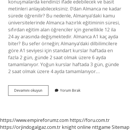
konuşmalarda kendinizi ifade edebilecek ve basit
metinleri anlayabileceksiniz. 0’dan Almanca ne kadar
sürede öğrenilir? Bu nedenle, Almanya’daki kamu
üniversitelerinde Almanca hazırlık eğitiminin süresi,
sıfırdan eğitim alan öğrenciler için genellikle 12 ila
24 ay arasında değişmektedir. Almanca A1 kaç ayda
biter? Bu sefer örneğin; Almanya’daki dilbilimcilere
göre A1 seviyesi için standart kurslar haftada en
fazla 2 gün, günde 2 saat olmak üzere 6 ayda
tamamlanıyor. Yoğun kurslar haftada 3 gün, günde
2 saat olmak üzere 4 ayda tamamlanıyor.…
Almanca
Devamını okuyun
Yorum Bırak
Öğrenmek
Için
Günde
Kaç
Saat
https://www.empireforumz.com
https://foru.com.tr
Çalışmalı
https://orjindogalgaz.com.tr
knight online
nttgame
Sitemap