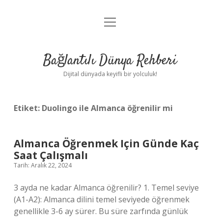
menüyü
Anasayfa
aç
Gizlilik Politikası
Bağlantılı Dünya Rehberi
Yasal Uyarı
Dijital dünyada keyifli bir yolculuk!
Hakkımızda
Etiket:
Duolingo ile Almanca öğrenilir mi
Almanca Öğrenmek Için Günde Kaç
Saat Çalışmalı
Tarih: Aralık 22, 2024
3 ayda ne kadar Almanca öğrenilir? 1. Temel seviye
(A1-A2): Almanca dilini temel seviyede öğrenmek
genellikle 3-6 ay sürer. Bu süre zarfında günlük