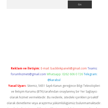
Arama
er.xyz/
Reklam ve İletişim:
E-mail:
backlinkpaneli@gmail.com
Teams:
forumhizmeti@gmail.com
Whatsapp: 0262 606 0 726
Telegram:
@karabul
Yasal Uyarı:
Sitemiz, 5651 Sayılı Kanun gereğince Bilgi Teknolojileri
ve İletişim Kurumu (BTK) tarafından onaylanmış bir Yer Sağlayıcı
olarak hizmet vermektedir. Bu nedenle, sitedeki içerikleri proaktif
olarak denetleme veya araştırma yükümlülüğümüz bulunmamaktadır.