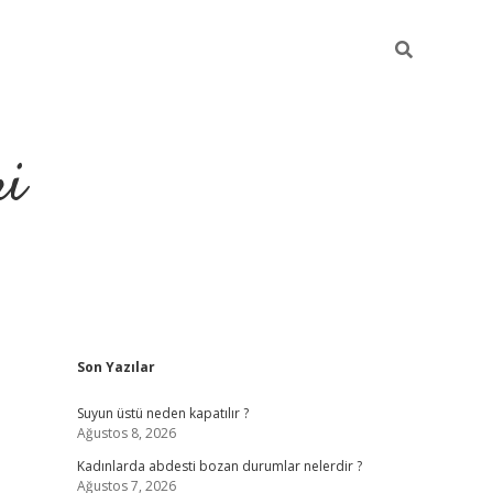
ri
Sidebar
Son Yazılar
su veren bahis siteleri
vdcasino
https://www.betexper.xyz/
Suyun üstü neden kapatılır ?
Ağustos 8, 2026
Kadınlarda abdesti bozan durumlar nelerdir ?
Ağustos 7, 2026