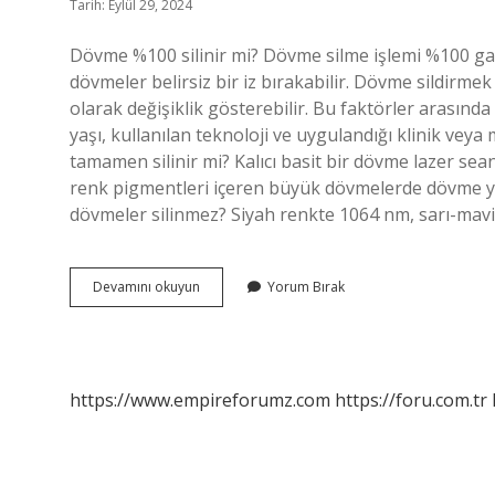
Tarih: Eylül 29, 2024
Dövme %100 silinir mi? Dövme silme işlemi %100 gara
dövmeler belirsiz bir iz bırakabilir. Dövme sildirmek 
olarak değişiklik gösterebilir. Bu faktörler arasın
yaşı, kullanılan teknoloji ve uygulandığı klinik veya
tamamen silinir mi? Kalıcı basit bir dövme lazer sea
renk pigmentleri içeren büyük dövmelerde dövme yoğ
dövmeler silinmez? Siyah renkte 1064 nm, sarı-mav
Dövme
Devamını okuyun
Yorum Bırak
Silmek
Mümkün
Mü
https://www.empireforumz.com
https://foru.com.tr