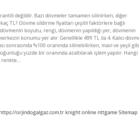
ntili değildir. Bazı dövmeler tamamen silinirken, diğer
kaç TL? Dövme sildirme fiyatları çeşitli faktörlere bağlı
da dövmenin boyutu, rengi, dövmenin yapıldığı yer, dövmenin
 merkezin konumu yer alır. Genellikle 499 TL ila 4. Kalıcı dövm
nsı sonrasında %100 oranında silinebilirken, mavi ve yeşil gib
unluğu yüzde bir oranında azaltılarak işlem yapılır. Hangi
i renkte…
https://orjindogalgaz.com.tr
knight online
nttgame
Sitemap