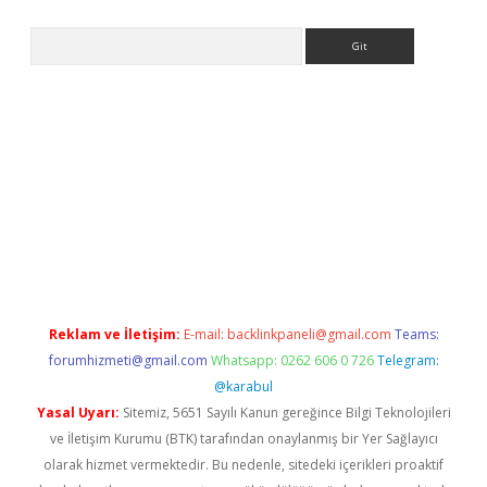
Arama
per.xyz/
Reklam ve İletişim:
E-mail:
backlinkpaneli@gmail.com
Teams:
forumhizmeti@gmail.com
Whatsapp: 0262 606 0 726
Telegram:
@karabul
Yasal Uyarı:
Sitemiz, 5651 Sayılı Kanun gereğince Bilgi Teknolojileri
ve İletişim Kurumu (BTK) tarafından onaylanmış bir Yer Sağlayıcı
olarak hizmet vermektedir. Bu nedenle, sitedeki içerikleri proaktif