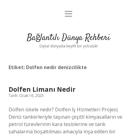
menüyü
Anasayfa
aç
Gizlilik Politikası
Bağlantılı Dünya Rehberi
Yasal Uyarı
Dijital dünyada keyifli bir yolculuk!
Hakkımızda
Etiket:
Dolfen nedir denizcilikte
Dolfen Limanı Nedir
Tarih: Ocak 16, 2025
Dolfen iskele nedir? Dolfen İş Hizmetleri Projesi;
Deniz tankerleriyle taşınan çeşitli kimyasalların ve
petrol türevlerinin kara tesislerine ve tank
sahalarına boşaltılması amacıyla inşa edilen bir