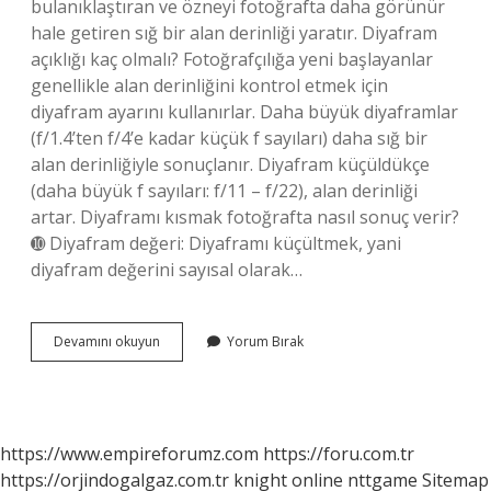
bulanıklaştıran ve özneyi fotoğrafta daha görünür
hale getiren sığ bir alan derinliği yaratır. Diyafram
açıklığı kaç olmalı? Fotoğrafçılığa yeni başlayanlar
genellikle alan derinliğini kontrol etmek için
diyafram ayarını kullanırlar. Daha büyük diyaframlar
(f/1.4’ten f/4’e kadar küçük f sayıları) daha sığ bir
alan derinliğiyle sonuçlanır. Diyafram küçüldükçe
(daha büyük f sayıları: f/11 – f/22), alan derinliği
artar. Diyaframı kısmak fotoğrafta nasıl sonuç verir?
➓ Diyafram değeri: Diyaframı küçültmek, yani
diyafram değerini sayısal olarak…
Diyafram
Devamını okuyun
Yorum Bırak
Ayarı
Ne
Işe
Yarar
https://www.empireforumz.com
https://foru.com.tr
https://orjindogalgaz.com.tr
knight online
nttgame
Sitemap