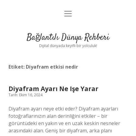
menüyü
Anasayfa
aç
Gizlilik Politikası
Bağlantılı Dünya Rehberi
Yasal Uyarı
Dijital dünyada keyifli bir yolculuk!
Hakkımızda
Etiket:
Diyafram etkisi nedir
Diyafram Ayarı Ne Işe Yarar
Tarih: Ekim 16, 2024
Diyafram ayarı neye etki eder? Diyafram ayarları
fotoğraflarınızın alan derinliğini etkiler – bir
görüntüdeki en yakın ve en uzak keskin nesneler
arasındaki alan. Geniş bir diyafram, arka planı