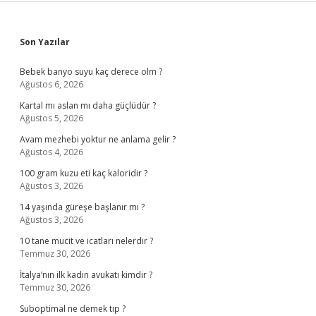
Sidebar
Son Yazılar
Bebek banyo suyu kaç derece olm ?
Ağustos 6, 2026
Kartal mı aslan mı daha güçlüdür ?
Ağustos 5, 2026
Avam mezhebi yoktur ne anlama gelir ?
Ağustos 4, 2026
100 gram kuzu eti kaç kaloridir ?
Ağustos 3, 2026
14 yaşında güreşe başlanır mı ?
Ağustos 3, 2026
10 tane mucit ve icatları nelerdir ?
Temmuz 30, 2026
İtalya’nın ilk kadın avukatı kimdir ?
Temmuz 30, 2026
Suboptimal ne demek tıp ?