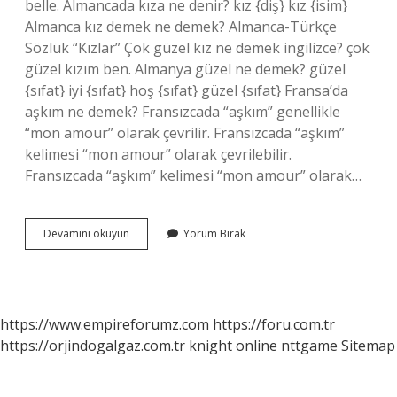
belle. Almancada kıza ne denir? kız {diş} kız {isim}
Almanca kız demek ne demek? Almanca-Türkçe
Sözlük “Kızlar” Çok güzel kız ne demek ingilizce? çok
güzel kızım ben. Almanya güzel ne demek? güzel
{sıfat} iyi {sıfat} hoş {sıfat} güzel {sıfat} Fransa’da
aşkım ne demek? Fransızcada “aşkım” genellikle
“mon amour” olarak çevrilir. Fransızcada “aşkım”
kelimesi “mon amour” olarak çevrilebilir.
Fransızcada “aşkım” kelimesi “mon amour” olarak…
Tatlı
Devamını okuyun
Yorum Bırak
Kız
Almanca
Ne
Demek
https://www.empireforumz.com
https://foru.com.tr
https://orjindogalgaz.com.tr
knight online
nttgame
Sitemap