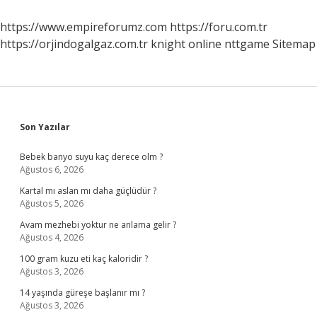
https://www.empireforumz.com
https://foru.com.tr
https://orjindogalgaz.com.tr
knight online
nttgame
Sitemap
Sidebar
Son Yazılar
Bebek banyo suyu kaç derece olm ?
Ağustos 6, 2026
Kartal mı aslan mı daha güçlüdür ?
Ağustos 5, 2026
Avam mezhebi yoktur ne anlama gelir ?
Ağustos 4, 2026
100 gram kuzu eti kaç kaloridir ?
Ağustos 3, 2026
14 yaşında güreşe başlanır mı ?
Ağustos 3, 2026