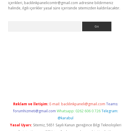
içerikleri,
backlinkpanelicomtr@gmail.com
adresine bildirmeniz
halinde, ilgili içerikler yasal süre içerisinde sitemizden kaldırılacaktır.
Arama
per.xyz/
Reklam ve İletişim:
E-mail:
backlinkpaneli@gmail.com
Teams:
forumhizmeti@gmail.com
Whatsapp: 0262 606 0 726
Telegram:
@karabul
Yasal Uyarı:
Sitemiz, 5651 Sayılı Kanun gereğince Bilgi Teknolojileri