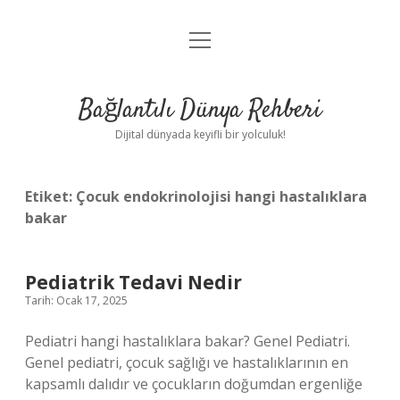
menüyü
Anasayfa
aç
Gizlilik Politikası
Bağlantılı Dünya Rehberi
Yasal Uyarı
Dijital dünyada keyifli bir yolculuk!
Hakkımızda
Etiket:
Çocuk endokrinolojisi hangi hastalıklara
bakar
Pediatrik Tedavi Nedir
Tarih: Ocak 17, 2025
Pediatri hangi hastalıklara bakar? Genel Pediatri.
Genel pediatri, çocuk sağlığı ve hastalıklarının en
kapsamlı dalıdır ve çocukların doğumdan ergenliğe