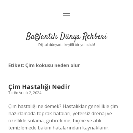
menüyü
Anasayfa
aç
Gizlilik Politikası
Bağlantılı Dünya Rehberi
Yasal Uyarı
Dijital dünyada keyifli bir yolculuk!
Hakkımızda
Etiket:
Çim kokusu neden olur
Çim Hastalığı Nedir
Tarih: Aralık 2, 2024
Çim hastalığı ne demek? Hastalıklar genellikle çim
hazırlamada toprak hataları, yetersiz drenaj ve
özellikle sulama, gübreleme, biçme ve atık
temizlemede bakım hatalarından kaynaklanır.