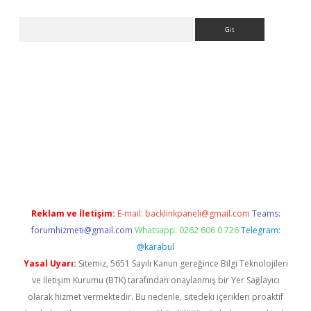
Arama
per.xyz/
Reklam ve İletişim:
E-mail:
backlinkpaneli@gmail.com
Teams:
forumhizmeti@gmail.com
Whatsapp: 0262 606 0 726
Telegram:
@karabul
Yasal Uyarı:
Sitemiz, 5651 Sayılı Kanun gereğince Bilgi Teknolojileri
ve İletişim Kurumu (BTK) tarafından onaylanmış bir Yer Sağlayıcı
olarak hizmet vermektedir. Bu nedenle, sitedeki içerikleri proaktif