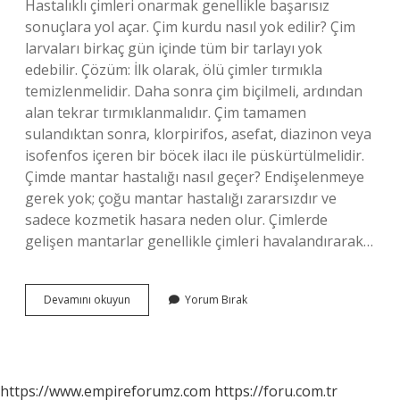
Hastalıklı çimleri onarmak genellikle başarısız
sonuçlara yol açar. Çim kurdu nasıl yok edilir? Çim
larvaları birkaç gün içinde tüm bir tarlayı yok
edebilir. Çözüm: İlk olarak, ölü çimler tırmıkla
temizlenmelidir. Daha sonra çim biçilmeli, ardından
alan tekrar tırmıklanmalıdır. Çim tamamen
sulandıktan sonra, klorpirifos, asefat, diazinon veya
isofenfos içeren bir böcek ilacı ile püskürtülmelidir.
Çimde mantar hastalığı nasıl geçer? Endişelenmeye
gerek yok; çoğu mantar hastalığı zararsızdır ve
sadece kozmetik hasara neden olur. Çimlerde
gelişen mantarlar genellikle çimleri havalandırarak…
Çim
Devamını okuyun
Yorum Bırak
Hastalığı
Nedir
https://www.empireforumz.com
https://foru.com.tr