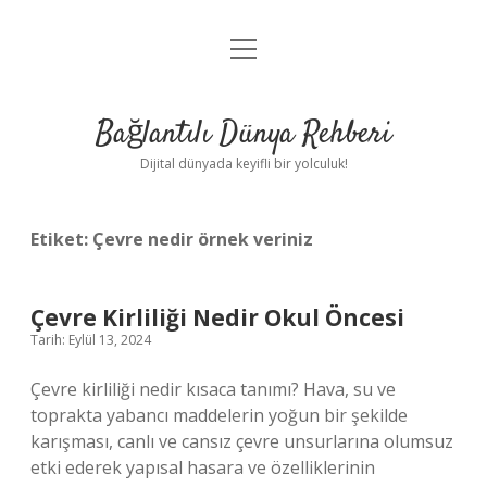
menüyü
Anasayfa
aç
Gizlilik Politikası
Bağlantılı Dünya Rehberi
Yasal Uyarı
Dijital dünyada keyifli bir yolculuk!
Hakkımızda
Etiket:
Çevre nedir örnek veriniz
Çevre Kirliliği Nedir Okul Öncesi
Tarih: Eylül 13, 2024
Çevre kirliliği nedir kısaca tanımı? Hava, su ve
toprakta yabancı maddelerin yoğun bir şekilde
karışması, canlı ve cansız çevre unsurlarına olumsuz
etki ederek yapısal hasara ve özelliklerinin