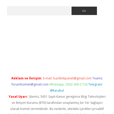
Arama
per.xyz/
Reklam ve İletişim:
E-mail:
backlinkpaneli@gmail.com
Teams:
forumhizmeti@gmail.com
Whatsapp: 0262 606 0 726
Telegram:
@karabul
Yasal Uyarı:
Sitemiz, 5651 Sayılı Kanun gereğince Bilgi Teknolojileri
ve İletişim Kurumu (BTK) tarafından onaylanmış bir Yer Sağlayıcı
olarak hizmet vermektedir. Bu nedenle, sitedeki içerikleri proaktif